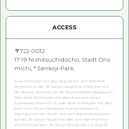
ACCESS
〒
722-0032
17-19 Nishitsuchidocho, Stadt Ono
michi, * Senkoji-Park.
Etwa 3 Minuten mit dem Bus östlich vom Bahnhof
Onomichi an der JR-Sanyo-Hauptlinie, 3 Minuten mit
der Senkoji-Seilbahn von der Bushaltestelle Nagaeguchi.
Oder etwa 20 Minuten mit dem Auto vom Sanyo
Expressway Onomichi IC oder etwa 15 Minuten mit dem
Auto vom Sanyo Expressway Fukuyama Nishi IC.
Alternativ können Sie ein Taxi vom Bahnhof Onomichi
auf der JR-Sanyo-Hauptlinie oder vom Bahnhof Shin-
Onomichi auf dem JR-Sanyo-Shinkansen für etwa 15