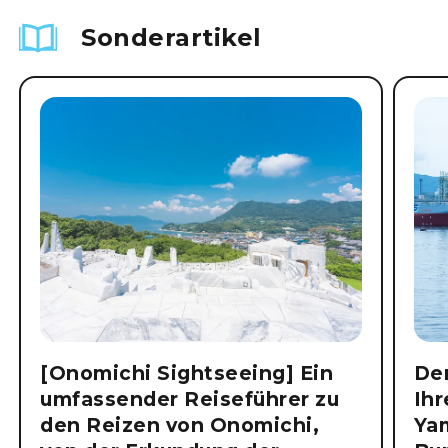
Sonderartikel
[Onomichi Sightseeing] Ein
Der
umfassender Reiseführer zu
Ihr
den Reizen von Onomichi,
Ya