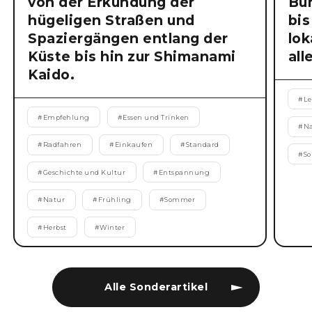
von der Erkundung der
Bu
hügeligen Straßen und
bis
Spaziergängen entlang der
lok
Küste bis hin zur Shimanami
all
Kaido.
#
Le
#
Empfehlung
#
Essen und Trinken
#
N
#
Radfahren
#
Einkaufen
#
Standard
#
S
#
Geschichte und Kultur
#
Entspannung
#
Natur
#
Frühling
#
Sommer
#
Herbst
#
Winter
Alle Sonderartikel