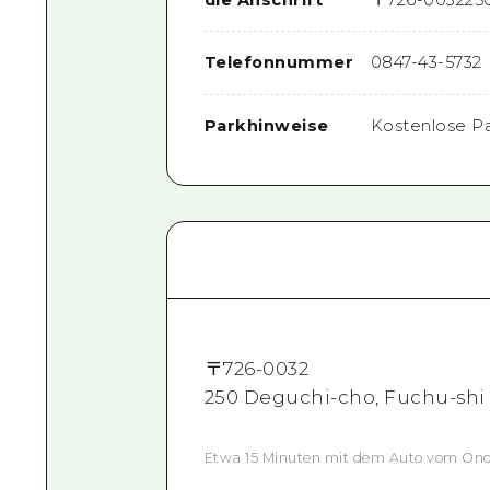
Telefonnummer
0847-43-5732
Parkhinweise
Kostenlose P
〒
726-0032
250 Deguchi-cho, Fuchu-shi
Etwa 15 Minuten mit dem Auto vom Ono