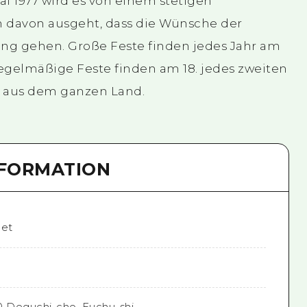
ai 1977 wird es von einem stetigen
 davon ausgeht, dass die Wünsche der
ung gehen. Große Feste finden jedes Jahr am
 regelmäßige Feste finden am 18. jedes zweiten
 aus dem ganzen Land.
NFORMATION
net
0 Deguchi-cho, Fuchu-shi