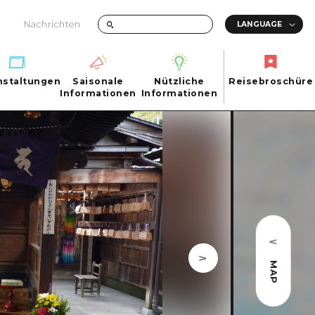
Nachrichten
nstaltungen
Saisonale
Nützliche
Reisebroschüre
hen
nstaltungen
Informationen
Informationen
Reisebroschüre
Saisonale
Nützliche
Informationen
Informationen
ma City
FAQs
ty
Foto-Download
Transportinformationen bei Katastrophen
MAP
ma
uchi