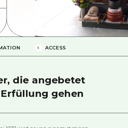
Östliches Yamaguchi
Ehime
Shimane
MATION
ACCESS
r, die angebetet
 Erfüllung gehen