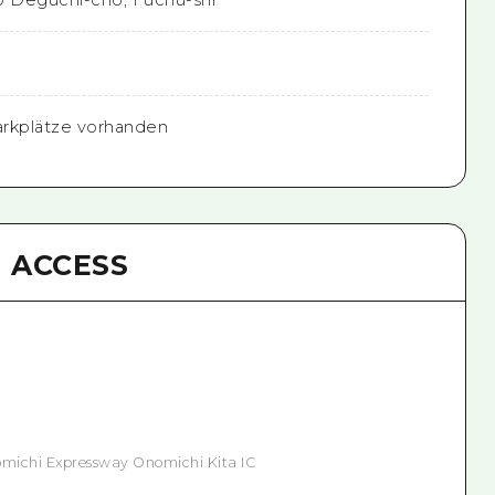
arkplätze vorhanden
ACCESS
michi Expressway Onomichi Kita IC