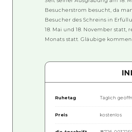
Seit seiner Ausgrabung am 18. M
Besucherstrom besucht, da man
Besucher des Schreins in Erfüll
18. Mai und 18. November statt,
Monats statt. Gläubige kommen
I
Ruhetag
Täglich geöff
Preis
kostenlos
die Anschrift
〒
726-0032
25