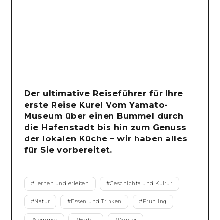
Der ultimative Reiseführer für Ihre
erste Reise Kure! Vom Yamato-
Museum über einen Bummel durch
die Hafenstadt bis hin zum Genuss
der lokalen Küche – wir haben alles
für Sie vorbereitet.
#
Lernen und erleben
#
Geschichte und Kultur
#
Natur
#
Essen und Trinken
#
Frühling
#
Sommer
#
Herbst
#
Winter