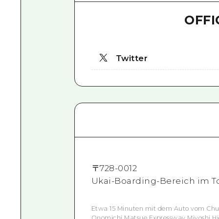
OFFI
Twitter
〒
728-0012
Ukai-Boarding-Bereich im To
Etwa 15 Minuten mit dem Auto vom Chu
Onomichi Matsue Expressway Miyoshi Hi