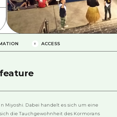
Östliches Yamaguchi
Ehime
Shimane
MATION
ACCESS
feature
in Miyoshi. Dabei handelt es sich um eine
 sich die Tauchgewohnheit des Kormorans