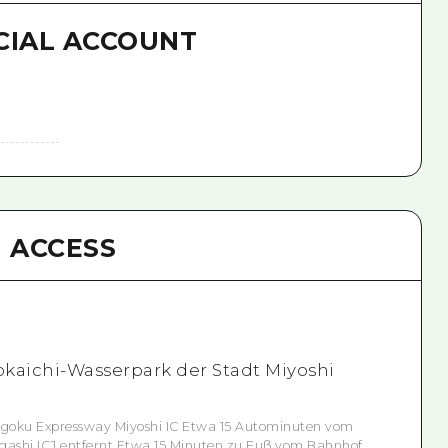
CIAL ACCOUNT
ACCESS
kaichi-Wasserpark der Stadt Miyoshi
goku Expressway Miyoshi IC Etwa 15 Autominuten vom
gashi ICJ entfernt Etwa 15 Minuten zu Fuß vom Bahnhof