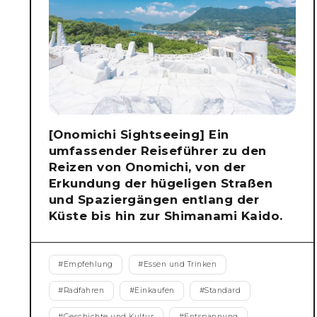
[Onomichi Sightseeing] Ein
umfassender Reiseführer zu den
Reizen von Onomichi, von der
Erkundung der hügeligen Straßen
und Spaziergängen entlang der
Küste bis hin zur Shimanami Kaido.
#
Empfehlung
#
Essen und Trinken
#
Radfahren
#
Einkaufen
#
Standard
#
Geschichte und Kultur
#
Entspannung