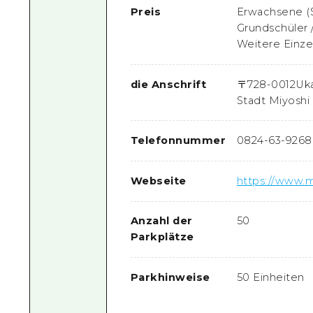
Preis
Erwachsene (S
Grundschüler 
Weitere Einze
die Anschrift
〒
728-0012
Uka
Stadt Miyoshi
Telefonnummer
0824-63-9268
Webseite
https://www.m
Anzahl der
50
Parkplätze
Parkhinweise
50 Einheiten