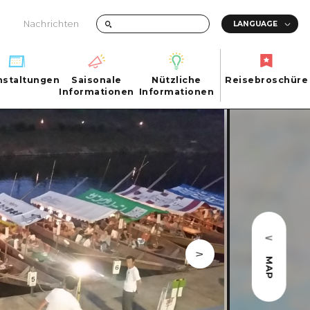
Nachrichten
nstaltungen
Saisonale
Nützliche
Reisebroschüre
hen
nstaltungen
Informationen
Informationen
Reisebroschüre
Saisonale
Nützliche
Informationen
Informationen
ma City
FAQs
ty
Foto-Download
Transportinformationen bei Katastrophen
MAP
ma
uchi