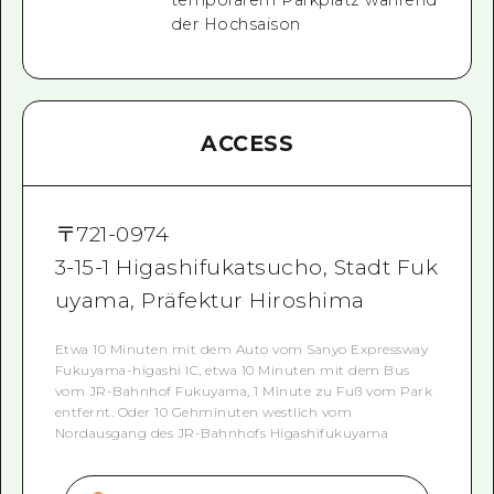
der Hochsaison
ACCESS
〒
721-0974
3-15-1 Higashifukatsucho, Stadt Fuk
uyama, Präfektur Hiroshima
Etwa 10 Minuten mit dem Auto vom Sanyo Expressway
Fukuyama-higashi IC, etwa 10 Minuten mit dem Bus
vom JR-Bahnhof Fukuyama, 1 Minute zu Fuß vom Park
entfernt. Oder 10 Gehminuten westlich vom
Nordausgang des JR-Bahnhofs Higashifukuyama