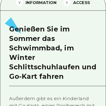
INFORMATION
ACCESS
Ein freiwilliger Führer
Videos von Hiroshima
FAQs
Genießen Sie im
Foto-Download
Sommer das
Transportinformationen bei Kata
Schwimmbad, im
Winter
Schlittschuhlaufen und
Go-Kart fahren
Außerdem gibt es ein Kinderland
mit Go-Karts, einen Poolbereich mit