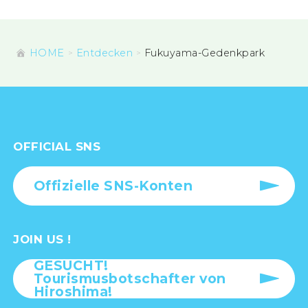
HOME
Entdecken
Fukuyama-Gedenkpark
OFFICIAL SNS
Offizielle SNS-Konten
JOIN US !
GESUCHT!
Tourismusbotschafter von
Hiroshima!