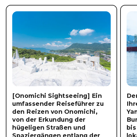
[Onomichi Sightseeing] Ein
Der
umfassender Reiseführer zu
Ihr
den Reizen von Onomichi,
Ya
von der Erkundung der
Bu
hügeligen Straßen und
bis
Spaziergängen entlang der
lok