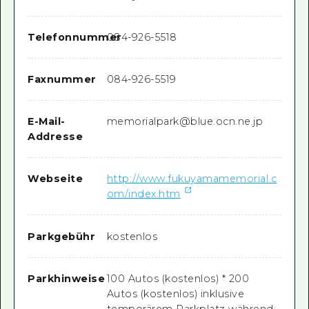
Telefonnummer
084-926-5518
Faxnummer
084-926-5519
E-Mail-
memorialpark@blue.ocn.ne.jp
Addresse
Webseite
http://www.fukuyamamemorial.c
om/index.htm
Parkgebühr
kostenlos
Parkhinweise
100 Autos (kostenlos) * 200
Autos (kostenlos) inklusive
temporärem Parkplatz während