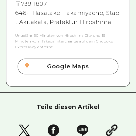
〒
739-1807
646-1 Hasatake, Takamiyacho, Stad
t Akitakata, Präfektur Hiroshima
Ungefähr 60 Minuten von Hiroshima City und 15
Minuten vom Takada Interchange auf dem Chugoku
Expressway entfernt
Google Maps
Teile diesen Artikel