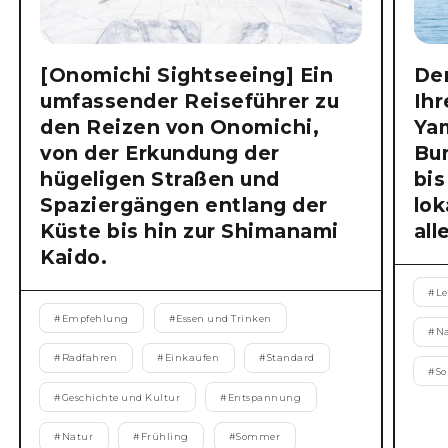
[Onomichi Sightseeing] Ein
Der
umfassender Reiseführer zu
Ihr
den Reizen von Onomichi,
Ya
von der Erkundung der
Bu
hügeligen Straßen und
bis
Spaziergängen entlang der
lok
Küste bis hin zur Shimanami
all
Kaido.
#
Le
#
Empfehlung
#
Essen und Trinken
#
N
#
Radfahren
#
Einkaufen
#
Standard
#
S
#
Geschichte und Kultur
#
Entspannung
#
Natur
#
Frühling
#
Sommer