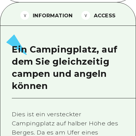
Ein freiwilliger Führer
INFORMATION
ACCESS
Videos von Hiroshima
FAQs
Foto-Download
Ein Campingplatz, auf
Transportinformationen bei Kata
dem Sie gleichzeitig
campen und angeln
können
Dies ist ein versteckter
Campingplatz auf halber Höhe des
Berges. Da es am Ufer eines