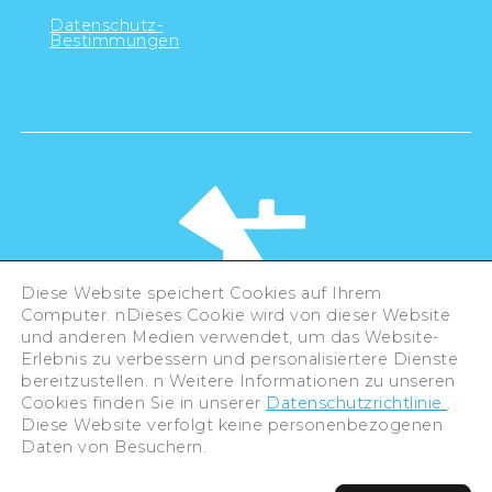
Datenschutz-
Bestimmungen
Diese Website speichert Cookies auf Ihrem
Computer. nDieses Cookie wird von dieser Website
und anderen Medien verwendet, um das Website-
Erlebnis zu verbessern und personalisiertere Dienste
©Hiroshima Tourism Association /
bereitzustellen. n Weitere Informationen zu unseren
Hiroshima Prefecture / Hiroshima City .
All rights reserved
Cookies finden Sie in unserer
Datenschutzrichtlinie
.
Diese Website verfolgt keine personenbezogenen
Daten von Besuchern.