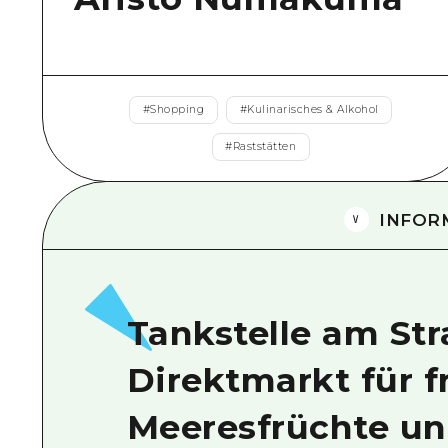
#
Shopping
#
Kulinarisches & Alkohol
#
Raststätten
INFOR
Tankstelle am St
Direktmarkt für f
Meeresfrüchte u