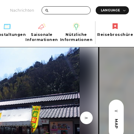
Nachrichten
nstaltungen
Saisonale
Nützliche
Reisebroschüre
hen
nstaltungen
Informationen
Informationen
Reisebroschüre
Saisonale
Nützliche
Informationen
Informationen
ma City
FAQs
ty
Foto-Download
Transportinformationen bei Katastrophen
ma
MAP
uchi