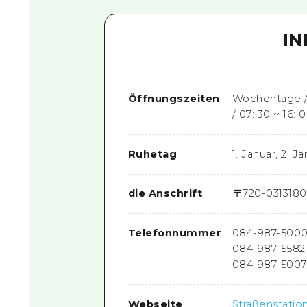
I
Öffnungszeiten
Wochentage / 
/ 07: 30 ~ 16: 
Ruhetag
1. Januar, 2. J
die Anschrift
〒
720-0313
180
Telefonnummer
084-987-500
084-987-5582
084-987-5007
Webseite
Straßenstati