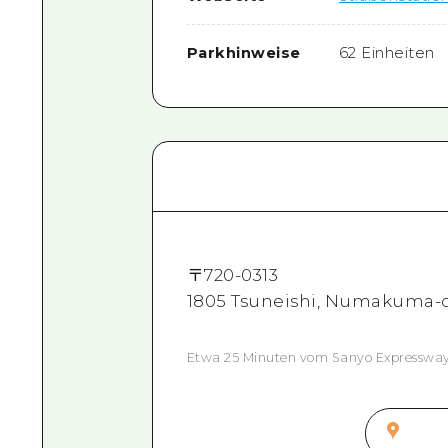
Parkhinweise
62 Einheiten
〒
720-0313
1805 Tsuneishi, Numakuma-
Etwa 25 Minuten vom Sanyo Expressway