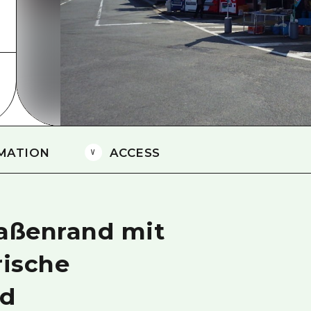
Östliches Yamaguchi
Ehime
Shimane
MATION
ACCESS
raßenrand mit
rische
nd