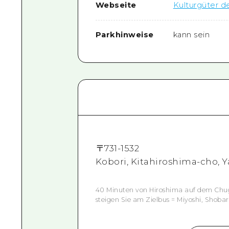
Webseite
Kulturgüter de
Parkhinweise
kann sein
〒
731-1532
Kobori, Kitahiroshima-cho, 
40 Minuten von Hiroshima auf dem Chug
steigen Sie am Zielbus = Miyoshi, Shobar