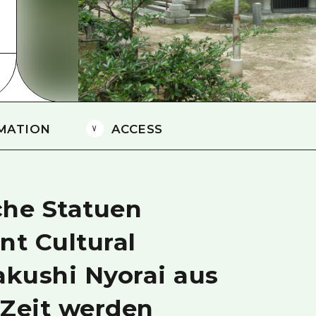
Östliches Yamaguchi
Ehime
Shimane
MATION
ACCESS
che Statuen
nt Cultural
akushi Nyorai aus
-Zeit werden