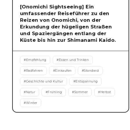
[Onomichi Sightseeing] Ein
umfassender Reiseführer zu den
Reizen von Onomichi, von der
Erkundung der hügeligen Straßen
und Spaziergängen entlang der
Küste bis hin zur Shimanami Kaido.
#
Empfehlung
#
Essen und Trinken
#
Radfahren
#
Einkaufen
#
Standard
#
Geschichte und Kultur
#
Entspannung
#
Natur
#
Frühling
#
Sommer
#
Herbst
#
Winter