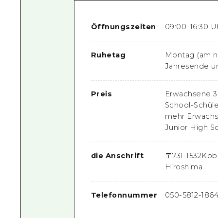
Öffnungszeiten
09:00–16:30 U
Ruhetag
Montag (am nä
Jahresende un
Preis
Erwachsene 30
School-Schüle
mehr Erwachse
Junior High S
die Anschrift
〒
731-1532
Kobo
Hiroshima
Telefonnummer
050-5812-186