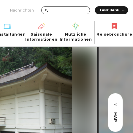
Nachrichten
nstaltungen
Saisonale
Nützliche
Reisebroschüre
hen
nstaltungen
Informationen
Informationen
Reisebroschüre
Saisonale
Nützliche
Informationen
Informationen
ma City
FAQs
ty
Foto-Download
Transportinformationen bei Katastrophen
MAP
ma
uchi