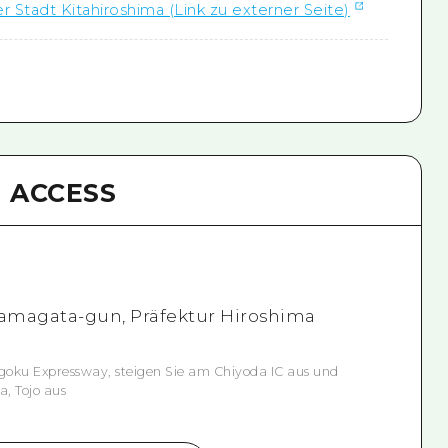
r Stadt Kitahiroshima (Link zu externer Seite)
ACCESS
Yamagata-gun, Präfektur Hiroshima
oku Expressway, steigen Sie am Chiyoda IC aus und
a, Tojo aus