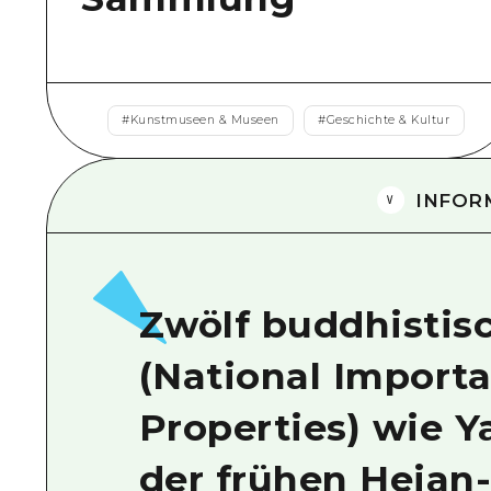
#
Kunstmuseen & Museen
#
Geschichte & Kultur
INFOR
Zwölf buddhistis
(National Importa
Properties) wie Y
der frühen Heian