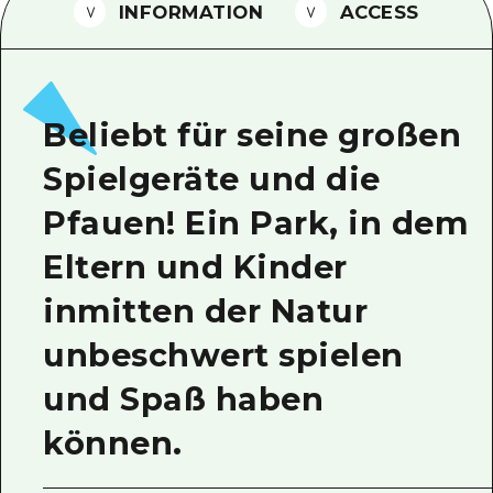
INFORMATION
ACCESS
Ein freiwilliger Führer
Videos von Hiroshima
FAQs
Beliebt für seine großen
Foto-Download
Spielgeräte und die
Transportinformationen bei Kata
Pfauen! Ein Park, in dem
Eltern und Kinder
inmitten der Natur
unbeschwert spielen
und Spaß haben
können.