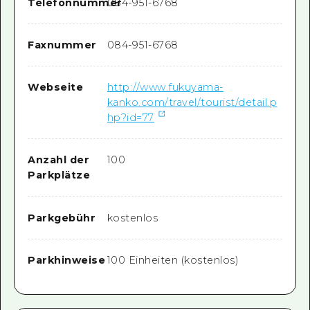
Telefonnummer
084-951-6768
Faxnummer
084-951-6768
Webseite
http://www.fukuyama-
kanko.com/travel/tourist/detail.p
hp?id=77
Anzahl der
100
Parkplätze
Parkgebühr
kostenlos
Parkhinweise
100 Einheiten (kostenlos)