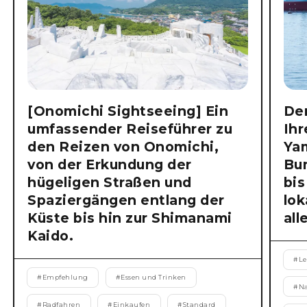
[Onomichi Sightseeing] Ein
Der
umfassender Reiseführer zu
Ihr
den Reizen von Onomichi,
Ya
von der Erkundung der
Bu
hügeligen Straßen und
bis
Spaziergängen entlang der
lok
Küste bis hin zur Shimanami
all
Kaido.
#
Le
#
Empfehlung
#
Essen und Trinken
#
N
#
Radfahren
#
Einkaufen
#
Standard