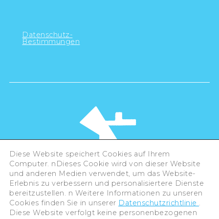
Datenschutz-
Bestimmungen
Diese Website speichert Cookies auf Ihrem
Computer. nDieses Cookie wird von dieser Website
und anderen Medien verwendet, um das Website-
Erlebnis zu verbessern und personalisiertere Dienste
©Hiroshima Tourism Association /
bereitzustellen. n Weitere Informationen zu unseren
Hiroshima Prefecture / Hiroshima City .
All rights reserved
Cookies finden Sie in unserer
Datenschutzrichtlinie
.
Diese Website verfolgt keine personenbezogenen