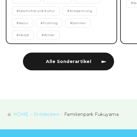
#
S
#
Geschichte und Kultur
#
Entspannung
#
Natur
#
Frühling
#
Sommer
#
Herbst
#
Winter
Alle Sonderartikel
HOME
Entdecken
Familienpark Fukuyama