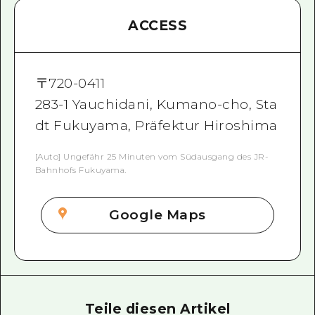
ACCESS
〒
720-0411
283-1 Yauchidani, Kumano-cho, Sta
dt Fukuyama, Präfektur Hiroshima
[Auto] Ungefähr 25 Minuten vom Südausgang des JR-
Bahnhofs Fukuyama.
Google Maps
Teile diesen Artikel