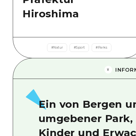
Hiroshima
#
Natur
#
Sport
#
Parks
INFOR
Ein von Bergen u
umgebener Park, 
Kinder und Erwa