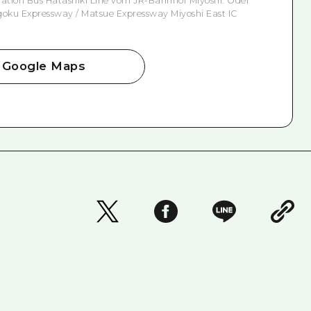
ation Bus Hatashiki Line vom JR-Bahnhof Miyoshi. Oder
ku Expressway / Matsue Expressway Miyoshi East IC
Google Maps