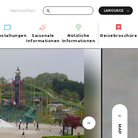
Nachrichten
nstaltungen
Saisonale
Nützliche
Reisebroschüre
hen
nstaltungen
Informationen
Informationen
Reisebroschüre
Saisonale
Nützliche
Informationen
Informationen
ma City
FAQs
ty
Foto-Download
Transportinformationen bei Katastrophen
ma
MAP
uchi