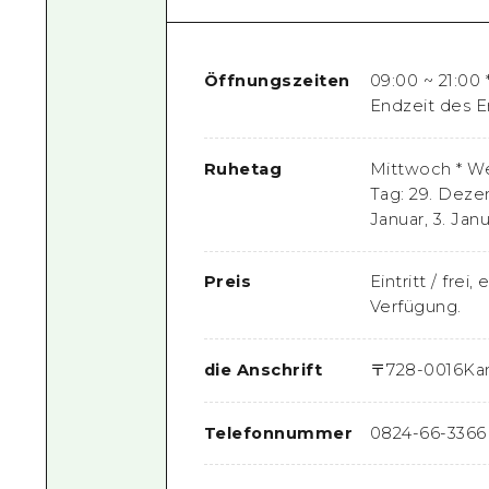
Öffnungszeiten
09:00 ~ 21:00 
Endzeit des Em
Ruhetag
Mittwoch * We
Tag: 29. Deze
Januar, 3. Jan
Preis
Eintritt / fre
Verfügung.
die Anschrift
〒
728-0016
Kan
Telefonnummer
0824-66-3366