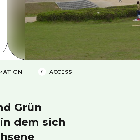
Östliches Yamaguchi
Ehime
Shimane
MATION
ACCESS
nd Grün
in dem sich
chsene