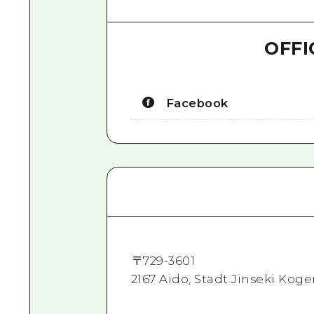
OFFI
Facebook
〒
729-3601
2167 Aido, Stadt Jinseki Koge