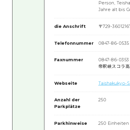
Person, Teish
Jahre alt bis 
die Anschrift
〒
729-3601
216
Telefonnummer
0847-86-0535
Faxnummer
0847-86-0353
帝釈峡スコラ高
Webseite
Taishakukyo-S
Anzahl der
250
Parkplätze
Parkhinweise
250 Einheiten