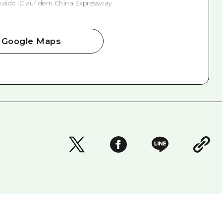
aido IC auf dem China Expressway
Google Maps