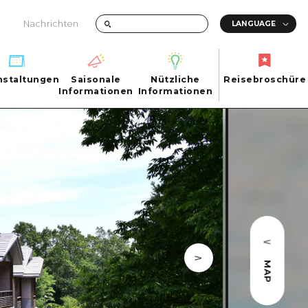
Nachrichten
nstaltungen
Saisonale
Nützliche
Reisebroschüre
hen
nstaltungen
Informationen
Informationen
Reisebroschüre
Saisonale
Nützliche
Informationen
Informationen
ma City
FAQs
ty
Foto-Download
Transportinformationen bei Katastrophen
MAP
ma
uchi