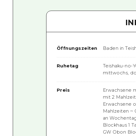
I
Öffnungszeiten
Baden in Teish
Ruhetag
Teishaku-no-Y
mittwochs, do
Preis
Erwachsene mi
mit 2 Mahlzei
Erwachsene oh
Mahlzeiten ~ 
an Wochentage
Blockhaus 1 T
GW Obon Bloc