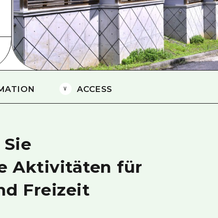
Östliches Yamaguchi
Ehime
Shimane
MATION
ACCESS
 Sie
 Aktivitäten für
d Freizeit