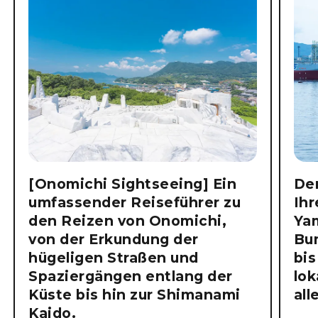
[Onomichi Sightseeing] Ein
Der
umfassender Reiseführer zu
Ihr
den Reizen von Onomichi,
Ya
von der Erkundung der
Bu
hügeligen Straßen und
bis
Spaziergängen entlang der
lok
Küste bis hin zur Shimanami
all
Kaido.