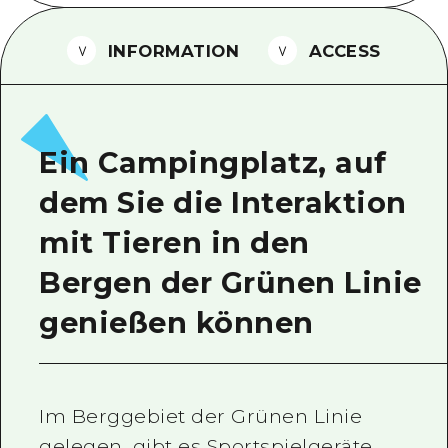
Ein freiwilliger Führer
INFORMATION
ACCESS
Videos von Hiroshima
FAQs
Foto-Download
Ein Campingplatz, auf
Transportinformationen bei Kata
dem Sie die Interaktion
mit Tieren in den
Bergen der Grünen Linie
genießen können
Im Berggebiet der Grünen Linie
gelegen, gibt es Sportspielgeräte