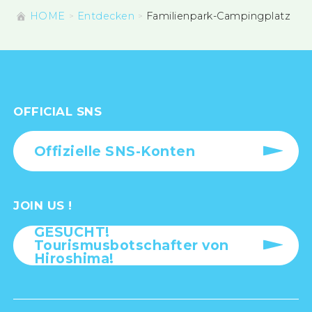
HOME
Entdecken
Familienpark-Campingplatz
OFFICIAL SNS
Offizielle SNS-Konten
JOIN US !
GESUCHT!
Tourismusbotschafter von
Hiroshima!