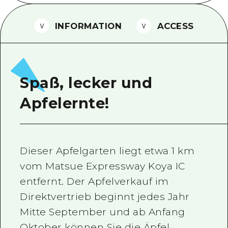
Ein freiwilliger Führer
INFORMATION
ACCESS
Videos von Hiroshima
FAQs
Foto-Download
Spaß, lecker und
Transportinformationen bei Kata
Apfelernte!
Dieser Apfelgarten liegt etwa 1 km
vom Matsue Expressway Koya IC
entfernt. Der Apfelverkauf im
Direktvertrieb beginnt jedes Jahr
Mitte September und ab Anfang
Oktober können Sie die Äpfel