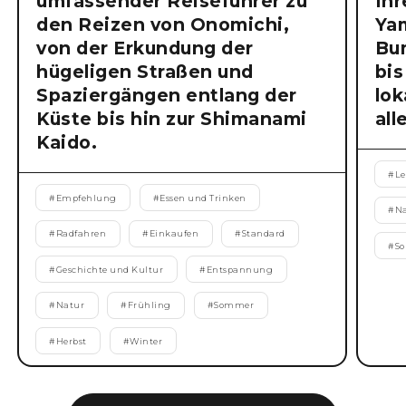
umfassender Reiseführer zu
Ihr
den Reizen von Onomichi,
Ya
von der Erkundung der
Bu
hügeligen Straßen und
bis
Spaziergängen entlang der
lok
Küste bis hin zur Shimanami
all
Kaido.
#
Le
#
Empfehlung
#
Essen und Trinken
#
N
#
Radfahren
#
Einkaufen
#
Standard
#
S
#
Geschichte und Kultur
#
Entspannung
#
Natur
#
Frühling
#
Sommer
#
Herbst
#
Winter