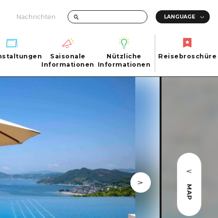
Nachrichten
nstaltungen
Saisonale
Nützliche
Reisebroschüre
hen
nstaltungen
Informationen
Informationen
Reisebroschüre
Saisonale
Nützliche
Informationen
Informationen
ma City
FAQs
ty
Foto-Download
Transportinformationen bei Katastrophen
MAP
ma
uchi