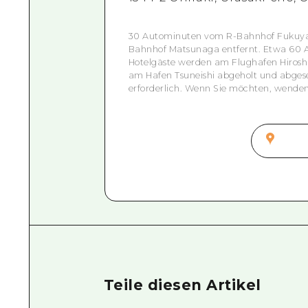
30 Autominuten vom R-Bahnhof Fukuyam
Bahnhof Matsunaga entfernt. Etwa 60 A
Hotelgäste werden am Flughafen Hiro
am Hafen Tsuneishi abgeholt und abgese
erforderlich. Wenn Sie möchten, wenden 
Teile diesen Artikel