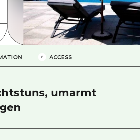
Östliches Yamaguchi
Ehime
Shimane
MATION
ACCESS
chtstuns, umarmt
rgen