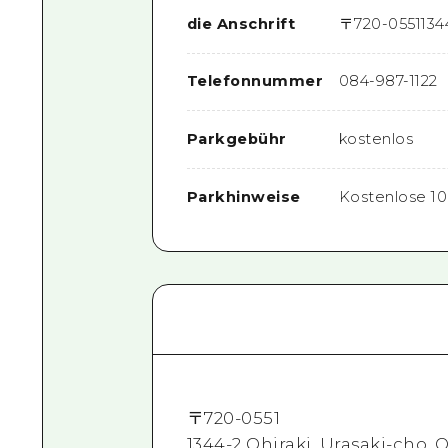
die Anschrift
〒
720-0551
134
Telefonnummer
084-987-1122
Parkgebühr
kostenlos
Parkhinweise
Kostenlose 10
〒
720-0551
1344-2 Ohiraki, Urasaki-cho,