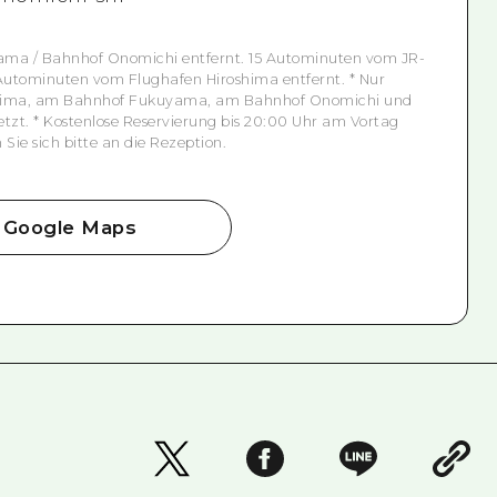
a / Bahnhof Onomichi entfernt. 15 Autominuten vom JR-
utominuten vom Flughafen Hiroshima entfernt. * Nur
shima, am Bahnhof Fukuyama, am Bahnhof Onomichi und
tzt. * Kostenlose Reservierung bis 20:00 Uhr am Vortag
Sie sich bitte an die Rezeption.
Google Maps