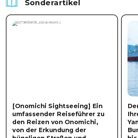
Sonderartikel
[Onomichi Sightseeing] Ein
Der
umfassender Reiseführer zu
Ihr
den Reizen von Onomichi,
Ya
von der Erkundung der
Bu