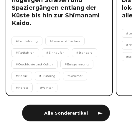
hügeligen Straßen und
bis
Spaziergängen entlang der
lok
Küste bis hin zur Shimanami
all
Kaido.
#
Le
#
Empfehlung
#
Essen und Trinken
#
N
#
Radfahren
#
Einkaufen
#
Standard
#
S
#
Geschichte und Kultur
#
Entspannung
#
Natur
#
Frühling
#
Sommer
#
Herbst
#
Winter
Alle Sonderartikel