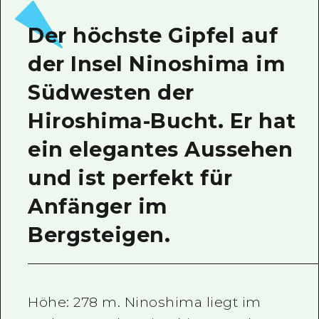
Ein freiwilliger Führer
Der höchste Gipfel auf
Videos von Hiroshima
der Insel Ninoshima im
FAQs
Südwesten der
Foto-Download
Hiroshima-Bucht. Er hat
Transportinformationen bei Kata
ein elegantes Aussehen
und ist perfekt für
Anfänger im
Bergsteigen.
Höhe: 278 m. Ninoshima liegt im