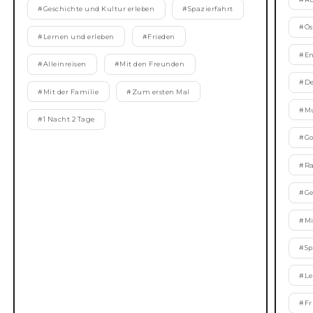
#
Geschichte und Kultur erleben
#
Spazierfahrt
#
Ös
#
Lernen und erleben
#
Frieden
#
E
#
Alleinreisen
#
Mit den Freunden
#
De
#
Mit der Familie
#
Zum ersten Mal
#
Mu
#
1 Nacht 2 Tage
#
Go
#
Ra
#
Ge
#
Mi
#
Sp
#
Le
#
Fr