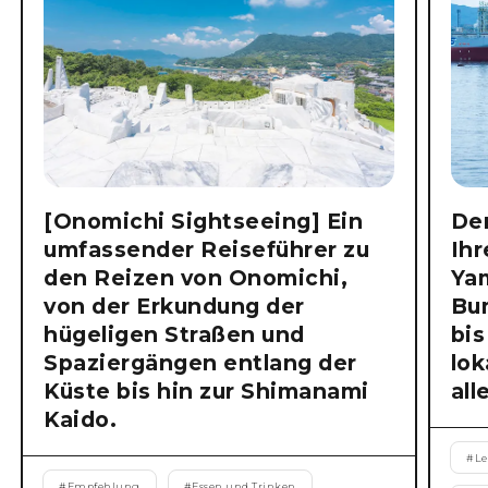
[Onomichi Sightseeing] Ein
Der
umfassender Reiseführer zu
Ihr
den Reizen von Onomichi,
Ya
von der Erkundung der
Bu
hügeligen Straßen und
bis
Spaziergängen entlang der
lok
Küste bis hin zur Shimanami
all
Kaido.
#
Le
#
Empfehlung
#
Essen und Trinken