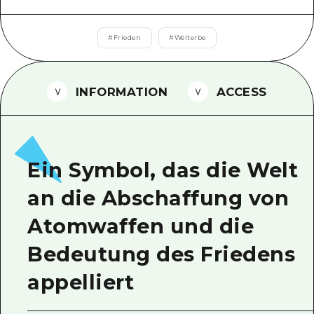
Ein freiwilliger Führer
#
Frieden
#
Welterbe
Videos von Hiroshima
FAQs
INFORMATION
ACCESS
Foto-Download
Transportinformationen bei Kata
Ein Symbol, das die Welt
an die Abschaffung von
Atomwaffen und die
Bedeutung des Friedens
appelliert