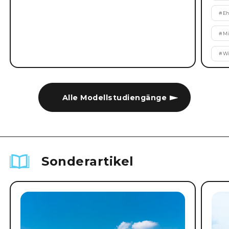
#
Eh
#
Mi
#
Wi
Alle Modellstudiengänge
Sonderartikel