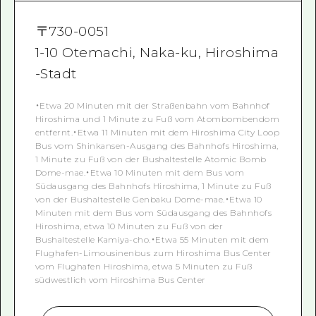
〒
730-0051
1-10 Otemachi, Naka-ku, Hiroshima
-Stadt
・Etwa 20 Minuten mit der Straßenbahn vom Bahnhof
Hiroshima und 1 Minute zu Fuß vom Atombombendom
entfernt.・Etwa 11 Minuten mit dem Hiroshima City Loop
Bus vom Shinkansen-Ausgang des Bahnhofs Hiroshima,
1 Minute zu Fuß von der Bushaltestelle Atomic Bomb
Dome-mae.・Etwa 10 Minuten mit dem Bus vom
Südausgang des Bahnhofs Hiroshima, 1 Minute zu Fuß
von der Bushaltestelle Genbaku Dome-mae.・Etwa 10
Minuten mit dem Bus vom Südausgang des Bahnhofs
Hiroshima, etwa 10 Minuten zu Fuß von der
Bushaltestelle Kamiya-cho.・Etwa 55 Minuten mit dem
Flughafen-Limousinenbus zum Hiroshima Bus Center
vom Flughafen Hiroshima, etwa 5 Minuten zu Fuß
südwestlich vom Hiroshima Bus Center