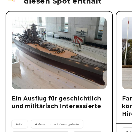
diesen Spot enthält
Ein Ausflug für geschichtlich
Fan
und militärisch Interessierte
kön
Hi
#
Aki
#
Museum und Kunstgalerie
#
Ru