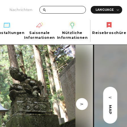
Nachrichten
nstaltungen
Saisonale
Nützliche
Reisebroschüre
hen
nstaltungen
Informationen
Informationen
Reisebroschüre
Saisonale
Nützliche
Informationen
Informationen
ma City
FAQs
ty
Foto-Download
Transportinformationen bei Katastrophen
MAP
ma
uchi