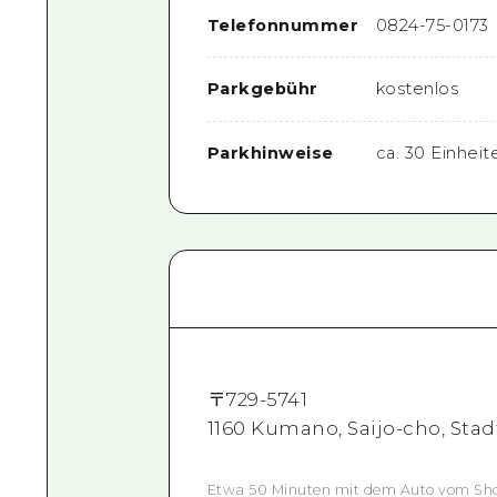
Telefonnummer
0824-75-0173
Parkgebühr
kostenlos
Parkhinweise
ca. 30 Einheit
〒
729-5741
1160 Kumano, Saijo-cho, Stad
Etwa 50 Minuten mit dem Auto vom Sho