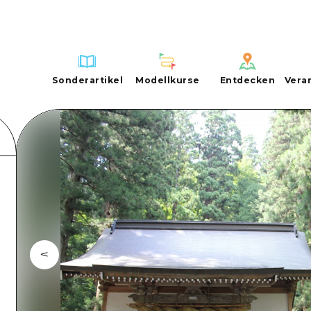
rleben
en
d um Hiroshima City
i Pass
FAQs
 Hiroshima City
OSES WLAN
Foto-Download
Sonderartikel
Modellkurse
Entdecken
Vera
 / Kultur
ngo
nal
Transportinformationen bei Katastrop
Sonderartikel
Modellkurse
Entdecken
Vera
ng
hoku
ihoku
nd um Miyajima
Aufführen
Radfahren
Hiroshima Omotenashi Pass
Aufführen
Lernen / erleben
Rund um Hiroshi
 Miyajima
liches Yamaguchi
Dive! Hiroshima Offizieller Führer
Einkaufen
HIROSHIMA KOSTENLOSES WLAN
Rund um Hiroshima Ci
Standard
Aki
es Yamaguchi
ren Verkehrs
Hiroshima Fantasiereise
Sport
TRAVELPAL International
Aki
Geschichte / Kultur
Bingo
este
Nachtleben
Ein freiwilliger Führer
Bingo
Entspannung
Bihoku
e
Weltkulturerbe
Videos von Hiroshima
Bihoku
Natur
Geihoku
rservice
Geihoku
Rund um Miyaji
Rund um Miyajima
Östliches Yamag