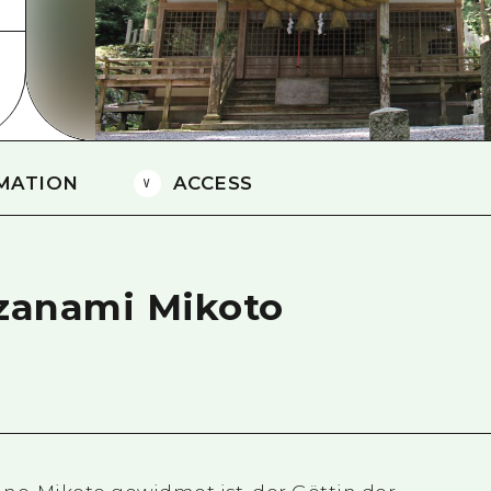
Östliches Yamaguchi
Ehime
Shimane
MATION
ACCESS
 Izanami Mikoto