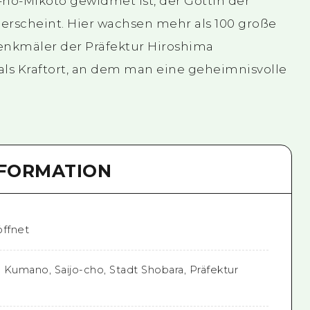
i-no-Mikoto gewidmet ist, der Göttin der
i erscheint. Hier wachsen mehr als 100 große
denkmäler der Präfektur Hiroshima
 als Kraftort, an dem man eine geheimnisvolle
NFORMATION
öffnet
0 Kumano, Saijo-cho, Stadt Shobara, Präfektur