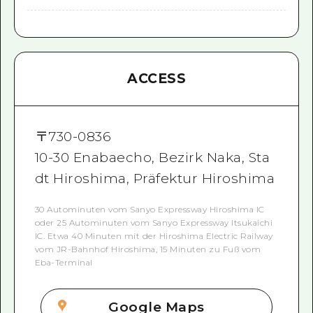
ACCESS
〒
730-0836
10-30 Enabaecho, Bezirk Naka, Sta
dt Hiroshima, Präfektur Hiroshima
30 Autominuten vom Sanyo Expressway Hiroshima IC
oder 25 Autominuten vom Sanyo Expressway Itsukaichi
IC. Etwa 40 Minuten mit der Hiroshima Electric Railway
vom JR-Bahnhof Hiroshima, 15 Minuten zu Fuß vom
Eba-Terminal
Google Maps