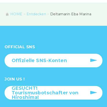
HOME
Entdecken
Deltamarin Eba Marina
OFFICIAL SNS
Offizielle SNS-Konten
JOIN US !
GESUCHT!
Tourismusbotschafter von
Hiroshima!