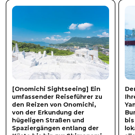
[Onomichi Sightseeing] Ein
Der
umfassender Reiseführer zu
Ihr
den Reizen von Onomichi,
Ya
von der Erkundung der
Bu
hügeligen Straßen und
bis
Spaziergängen entlang der
lok