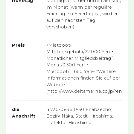
Ruhetag
Montags und der dritte Dienstag
im Monat (wenn der reguläre
Feiertag ein Feiertag ist, wird er
auf den nächsten Tag
verschoben)
Preis
・Mietboot-
Mitgliedsgebühr/22.000 Yen ・
Monatlicher Mitgliedsbeitrag 1
Monat/3.300 Yen ・
Mietboot/11.660 Yen~ *Weitere
Informationen finden Sie auf der
Website
(http://www.deltamarine.co.jp/rentalbo
die
〒
730-0836
10-30 Enabaecho,
Anschrift
Bezirk Naka, Stadt Hiroshima,
Präfektur Hiroshima