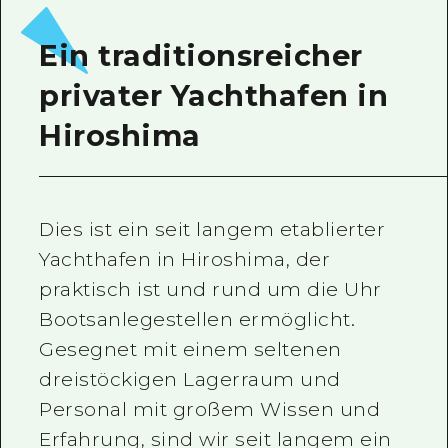
Ein freiwilliger Führer
Ein traditionsreicher
Videos von Hiroshima
privater Yachthafen in
FAQs
Hiroshima
Foto-Download
Transportinformationen bei Kata
Dies ist ein seit langem etablierter
Yachthafen in Hiroshima, der
praktisch ist und rund um die Uhr
Bootsanlegestellen ermöglicht.
Gesegnet mit einem seltenen
dreistöckigen Lagerraum und
Personal mit großem Wissen und
Erfahrung, sind wir seit langem ein