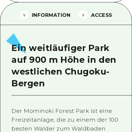
Ein freiwilliger Führer
INFORMATION
ACCESS
Videos von Hiroshima
FAQs
Foto-Download
Ein weitläufiger Park
Transportinformationen bei Kata
auf 900 m Höhe in den
westlichen Chugoku-
Bergen
Der Mominoki Forest Park ist eine
Freizeitanlage, die zu einem der 100
besten Wälder zum Waldbaden