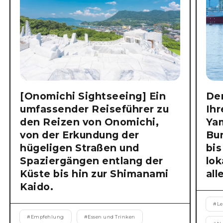
[Onomichi Sightseeing] Ein
Der
umfassender Reiseführer zu
Ihr
den Reizen von Onomichi,
Ya
von der Erkundung der
Bu
hügeligen Straßen und
bis
Spaziergängen entlang der
lok
Küste bis hin zur Shimanami
all
Kaido.
#
Le
#
Empfehlung
#
Essen und Trinken