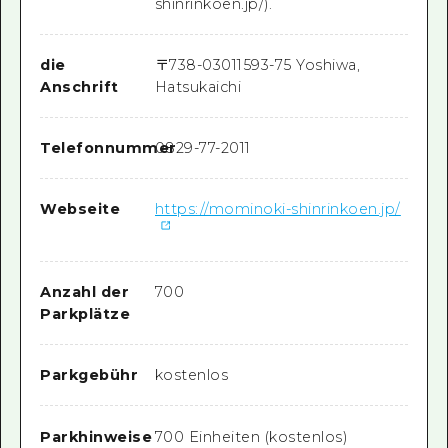
shinrinkoen.jp/).
die
〒
738-0301
1593-75 Yoshiwa,
Anschrift
Hatsukaichi
Telefonnummer
0829-77-2011
Webseite
https://mominoki-shinrinkoen.jp/
Anzahl der
700
Parkplätze
Parkgebühr
kostenlos
Parkhinweise
700 Einheiten (kostenlos)