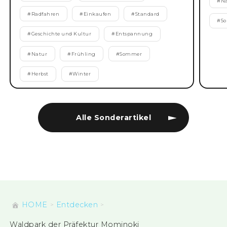
#
N
#
Radfahren
#
Einkaufen
#
Standard
#
S
#
Geschichte und Kultur
#
Entspannung
#
Natur
#
Frühling
#
Sommer
#
Herbst
#
Winter
Alle Sonderartikel
HOME
Entdecken
Waldpark der Präfektur Mominoki