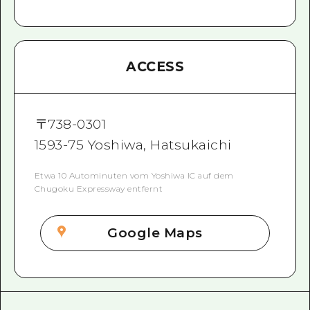
ACCESS
〒
738-0301
1593-75 Yoshiwa, Hatsukaichi
Etwa 10 Autominuten vom Yoshiwa IC auf dem
Chugoku Expressway entfernt
Google Maps