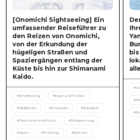
[Onomichi Sightseeing] Ein
Der
umfassender Reiseführer zu
Ihr
den Reizen von Onomichi,
Ya
von der Erkundung der
Bu
hügeligen Straßen und
bis
Spaziergängen entlang der
lok
Küste bis hin zur Shimanami
all
Kaido.
#
Le
#
Empfehlung
#
Essen und Trinken
#
N
#
Radfahren
#
Einkaufen
#
Standard
#
S
#
Geschichte und Kultur
#
Entspannung
#
Natur
#
Frühling
#
Sommer