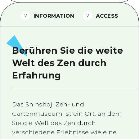
Ein freiwilliger Führer
INFORMATION
ACCESS
Videos von Hiroshima
FAQs
Foto-Download
Berühren Sie die weite
Transportinformationen bei Kata
Welt des Zen durch
Erfahrung
Das Shinshoji Zen- und
Gartenmuseum ist ein Ort, an dem
Sie die Welt des Zen durch
verschiedene Erlebnisse wie eine