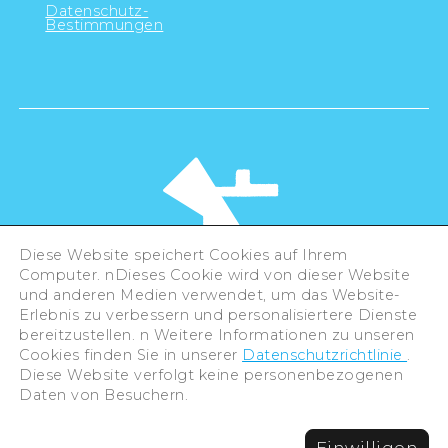
Datenschutz-
Bestimmungen
Diese Website speichert Cookies auf Ihrem
Computer. nDieses Cookie wird von dieser Website
und anderen Medien verwendet, um das Website-
Erlebnis zu verbessern und personalisiertere Dienste
©Hiroshima Tourism Association /
bereitzustellen. n Weitere Informationen zu unseren
Hiroshima Prefecture / Hiroshima City .
All rights reserved
Cookies finden Sie in unserer
Datenschutzrichtlinie
.
Diese Website verfolgt keine personenbezogenen
Daten von Besuchern.
Einwilligen