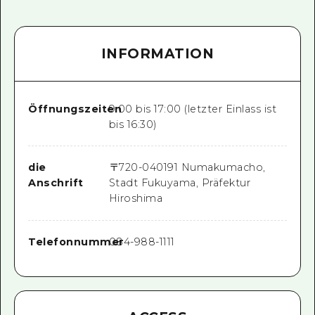
INFORMATION
Öffnungszeiten
9:00 bis 17:00 (letzter Einlass ist
bis 16:30)
die
〒
720-0401
91 Numakumacho,
Anschrift
Stadt Fukuyama, Präfektur
Hiroshima
Telefonnummer
084-988-1111