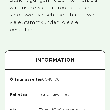
Besichtigungen nutzen können. Da
wir unsere Spezialprodukte auch
landesweit verschicken, haben wir
viele Stammkunden, die sie
bestellen.
INFORMATION
Öffnungszeiten
9: 00-18: 00
Ruhetag
Täglich geöffnet
die
〒
794-2506
Yugeshimoyuge,