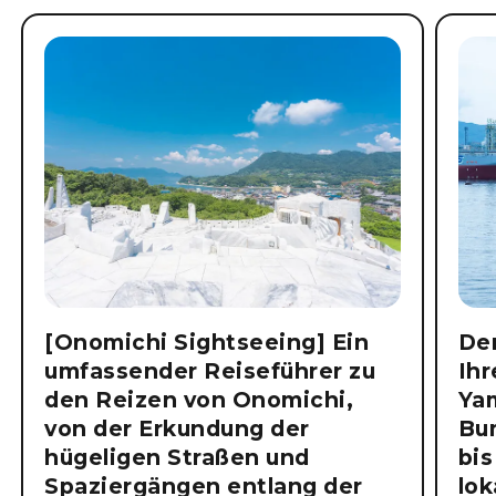
[Onomichi Sightseeing] Ein
Der
umfassender Reiseführer zu
Ihr
den Reizen von Onomichi,
Ya
von der Erkundung der
Bu
hügeligen Straßen und
bis
Spaziergängen entlang der
lok