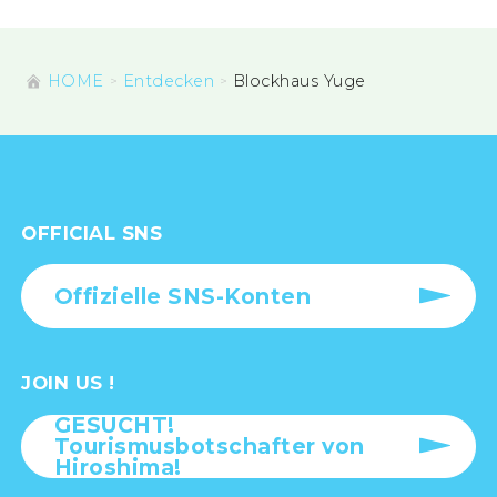
HOME
Entdecken
Blockhaus Yuge
OFFICIAL SNS
Offizielle SNS-Konten
JOIN US !
GESUCHT!
Tourismusbotschafter von
Hiroshima!