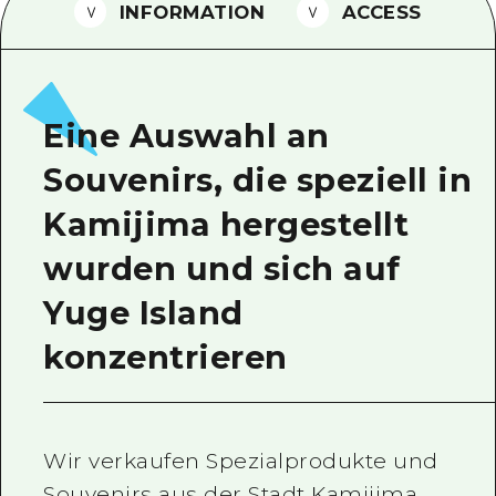
INFORMATION
ACCESS
Ein freiwilliger Führer
Videos von Hiroshima
FAQs
Eine Auswahl an
Foto-Download
Souvenirs, die speziell in
Transportinformationen bei Kata
Kamijima hergestellt
wurden und sich auf
Yuge Island
konzentrieren
Wir verkaufen Spezialprodukte und
Souvenirs aus der Stadt Kamijima,