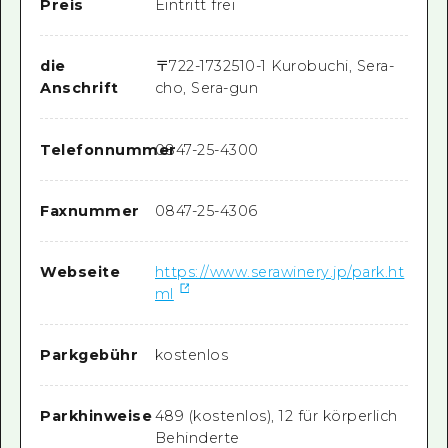
Preis
Eintritt frei
die
〒
722-1732
510-1 Kurobuchi, Sera-
Anschrift
cho, Sera-gun
Telefonnummer
0847-25-4300
Faxnummer
0847-25-4306
Webseite
https://www.serawinery.jp/park.ht
ml
Parkgebühr
kostenlos
Parkhinweise
489 (kostenlos), 12 für körperlich
Behinderte