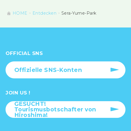
HOME
Entdecken
Sera-Yume-Park
OFFICIAL SNS
Offizielle SNS-Konten
JOIN US !
GESUCHT!
Tourismusbotschafter von
Hiroshima!