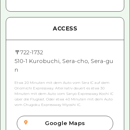
ACCESS
〒
722-1732
510-1 Kurobuchi, Sera-cho, Sera-gu
n
Etwa 20 Minuten mit dem Auto vom Sera IC auf dem
Onomichi Expressway. Alternativ dauert es etwa 30
Minuten mit dem Auto vom Sanyo Expressway Kochi IC
über die Fluglast. Oder etwa 40 Minuten mit dem Auto
vom Chugoku Expressway Miyoshi IC.
Google Maps