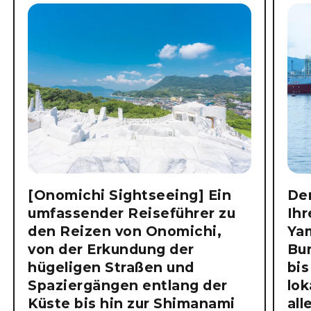
[Onomichi Sightseeing] Ein
Der
umfassender Reiseführer zu
Ihr
den Reizen von Onomichi,
Ya
von der Erkundung der
Bu
hügeligen Straßen und
bis
Spaziergängen entlang der
lok
Küste bis hin zur Shimanami
all