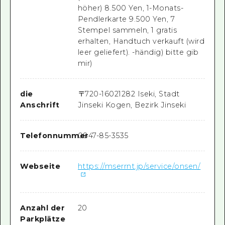
höher) 8.500 Yen, 1-Monats-
Pendlerkarte 9.500 Yen, 7
Stempel sammeln, 1 gratis
erhalten, Handtuch verkauft (wird
leer geliefert). -händig) bitte gib
mir)
die
〒
720-1602
1282 Iseki, Stadt
Anschrift
Jinseki Kogen, Bezirk Jinseki
Telefonnummer
0847-85-3535
Webseite
https://mserrnt.jp/service/onsen/
Anzahl der
20
Parkplätze