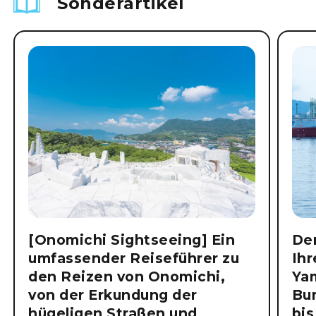
Sonderartikel
[Onomichi Sightseeing] Ein
Der
umfassender Reiseführer zu
Ihr
den Reizen von Onomichi,
Ya
von der Erkundung der
Bu
hügeligen Straßen und
bis