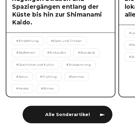
Spaziergängen entlang der
lok
Küste bis hin zur Shimanami
all
Kaido.
#
Le
#
Empfehlung
#
Essen und Trinken
#
N
#
Radfahren
#
Einkaufen
#
Standard
#
S
#
Geschichte und Kultur
#
Entspannung
#
Natur
#
Frühling
#
Sommer
#
Herbst
#
Winter
Alle Sonderartikel