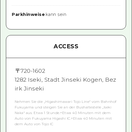
Parkhinweise
kann sein
ACCESS
〒
720-1602
1282 Iseki, Stadt Jinseki Kogen, Bez
irk Jinseki
Nehmen Sie die „Higashimawari Tojo Line“ vom Bahnhof
Fukuyama und steigen Sie an der Bushaltestelle „Iseki
Naka“ aus. Etwa 1 Stunde.・Etwa 40 Minuten mit dem
Auto von Fukuyama Higashi IC.・Etwa 40 Minuten mit
dem Auto von Tojo IC