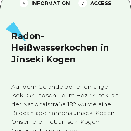
INFORMATION
ACCESS
Ein freiwilliger Führer
Videos von Hiroshima
FAQs
Radon-
Foto-Download
Heißwasserkochen in
Transportinformationen bei Kata
Jinseki Kogen
Auf dem Gelände der ehemaligen
Iseki-Grundschule im Bezirk Iseki an
der Nationalstraße 182 wurde eine
Badeanlage namens Jinseki Kogen
Onsen eröffnet. Jinseki Kogen
Onsen hat einen hohen