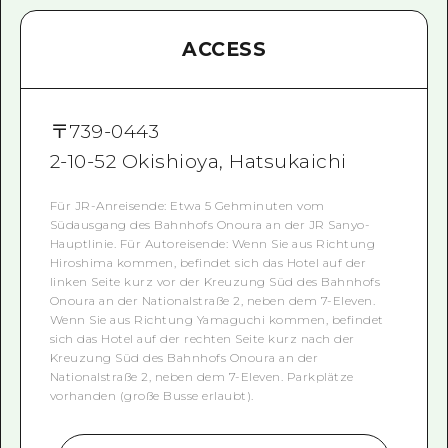
ACCESS
〒
739-0443
2-10-52 Okishioya, Hatsukaichi
Für JR-Anreisende: Etwa 5 Gehminuten vom
Südausgang des Bahnhofs Onoura an der JR Sanyo-
Hauptlinie. Für Autoreisende: Wenn Sie aus Richtung
Hiroshima kommen, befindet sich das Hotel auf der
linken Seite kurz vor der Kreuzung Süd des Bahnhofs
Onoura an der Nationalstraße 2, neben dem 7-Eleven.
Wenn Sie aus Richtung Yamaguchi kommen, befindet
sich das Hotel auf der rechten Seite kurz nach der
Kreuzung Süd des Bahnhofs Onoura an der
Nationalstraße 2, neben dem 7-Eleven. Parkplätze
vorhanden (große Busse erlaubt).