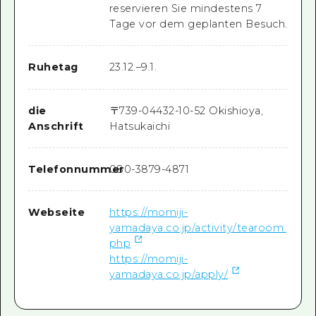
reservieren Sie mindestens 7
Tage vor dem geplanten Besuch.
Ruhetag
23.12.–9.1.
die
〒
739-0443
2-10-52 Okishioya,
Anschrift
Hatsukaichi
Telefonnummer
080-3879-4871
Webseite
https://momiji-
yamadaya.co.jp/activity/tearoom.
php
https://momiji-
yamadaya.co.jp/apply/