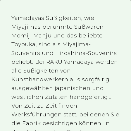
Ein freiwilliger Führer
Yamadayas Süßigkeiten, wie
Videos von Hiroshima
Miyajimas berühmte Süßwaren
FAQs
Momiji Manju und das beliebte
Toyouka, sind als Miyajima-
Foto-Download
Souvenirs und Hiroshima-Souvenirs
Transportinformationen bei Kata
beliebt. Bei RAKU Yamadaya werden
alle Süßigkeiten von
Kunsthandwerkern aus sorgfältig
ausgewählten japanischen und
westlichen Zutaten handgefertigt.
Von Zeit zu Zeit finden
Werksführungen statt, bei denen Sie
die Fabrik besichtigen können, in