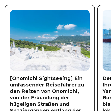
[Onomichi Sightseeing] Ein
Der
umfassender Reiseführer zu
Ihr
den Reizen von Onomichi,
Ya
von der Erkundung der
Bu
hügeligen Straßen und
bis
Spaziergängen entlang der
lok