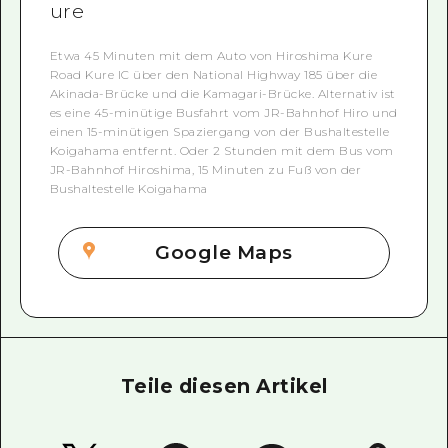
ure
Etwa 45 Minuten mit dem Auto von Hiroshima Kure
Road Kure IC über den National Highway 185 über die
Akinada-Brücke und die Kamagari-Brücke. Alternativ ist
es eine 45-minütige Busfahrt vom JR-Bahnhof Hiro und
einen 15-minütigen Spaziergang von der Bushaltestelle
Koigahama entfernt. Oder 2 Stunden mit dem Bus vom
JR-Bahnhof Hiroshima, 15 Minuten zu Fuß von der
Bushaltestelle Koigahama
Google Maps
Teile diesen Artikel