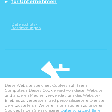
für Unternehmen
Datenschutz-
Bestimmungen
Diese Website speichert Cookies auf Ihrem
Computer. nDieses Cookie wird von dieser Website
und anderen Medien verwendet, um das Website-
Erlebnis zu verbessern und personalisiertere Dienste
©Hiroshima Tourism Association /
bereitzustellen. n Weitere Informationen zu unseren
Hiroshima Prefecture / Hiroshima City .
Cookies finden Sie in unserer
Datenschutzrichtlinie
.
All rights reserved