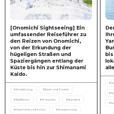
[Onomichi Sightseeing] Ein
Der
umfassender Reiseführer zu
Ihr
den Reizen von Onomichi,
Ya
von der Erkundung der
Bu
hügeligen Straßen und
bis
Spaziergängen entlang der
lok
Küste bis hin zur Shimanami
all
Kaido.
#
Le
#
Empfehlung
#
Essen und Trinken
#
N
#
Radfahren
#
Einkaufen
#
Standard
#
S
#
Geschichte und Kultur
#
Entspannung