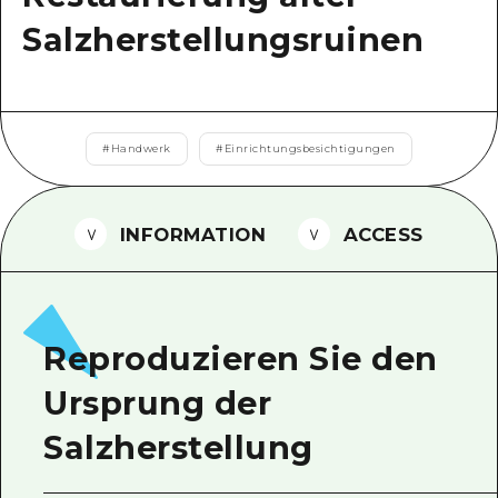
Salzherstellungsruinen
Ein freiwilliger Führer
Videos von Hiroshima
FAQs
#
Handwerk
#
Einrichtungsbesichtigungen
Foto-Download
Transportinformationen bei Kata
INFORMATION
ACCESS
Reproduzieren Sie den
Ursprung der
Salzherstellung