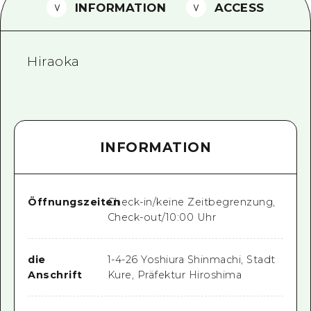
INFORMATION
ACCESS
Ein freiwilliger Führer
Videos von Hiroshima
Hiraoka
FAQs
Foto-Download
Transportinformationen bei Kata
INFORMATION
Öffnungszeiten
Check-in/keine Zeitbegrenzung,
Check-out/10:00 Uhr
die
1-4-26 Yoshiura Shinmachi, Stadt
Anschrift
Kure, Präfektur Hiroshima