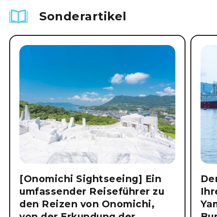
Sonderartikel
[Onomichi Sightseeing] Ein
Der
umfassender Reiseführer zu
Ihr
den Reizen von Onomichi,
Ya
von der Erkundung der
Bu