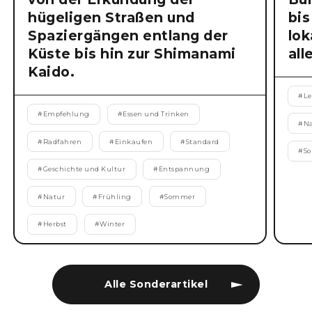
hügeligen Straßen und
bis
Spaziergängen entlang der
lok
Küste bis hin zur Shimanami
all
Kaido.
#
Le
#
Empfehlung
#
Essen und Trinken
#
N
#
Radfahren
#
Einkaufen
#
Standard
#
S
#
Geschichte und Kultur
#
Entspannung
#
Natur
#
Frühling
#
Sommer
#
Herbst
#
Winter
Alle Sonderartikel