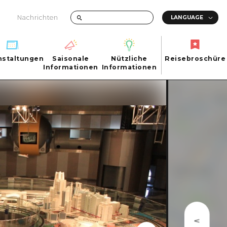
Nachrichten
nstaltungen
Saisonale
Nützliche
Reisebroschüre
hen
nstaltungen
Informationen
Informationen
Reisebroschüre
Saisonale
Nützliche
Informationen
Informationen
ma City
FAQs
ty
Foto-Download
Transportinformationen bei Katastrophen
ma
uchi