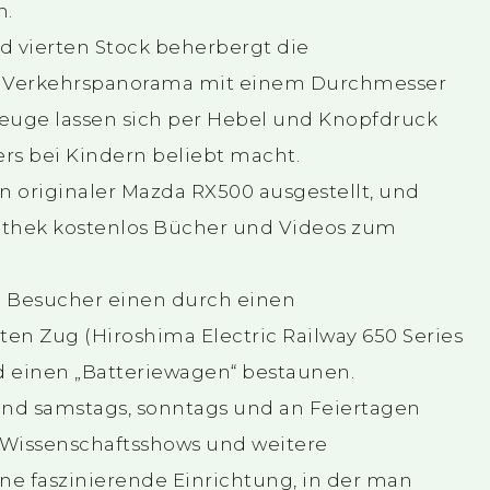
n.
d vierten Stock beherbergt die
es Verkehrspanorama mit einem Durchmesser
zeuge lassen sich per Hebel und Knopfdruck
rs bei Kindern beliebt macht.
n originaler Mazda RX500 ausgestellt, und
othek kostenlos Bücher und Videos zum
Besucher einen durch einen
 Zug (Hiroshima Electric Railway 650 Series
nd einen „Batteriewagen“ bestaunen.
nd samstags, sonntags und an Feiertagen
 Wissenschaftsshows und weitere
eine faszinierende Einrichtung, in der man