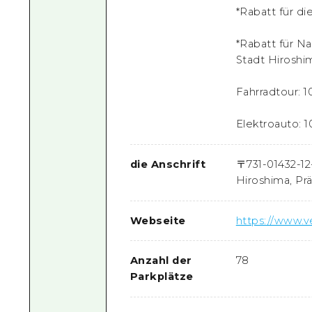
*Rabatt für di
*Rabatt für N
Stadt Hiroshi
Fahrradtour: 
Elektroauto: 
die Anschrift
〒
731-0143
2-1
Hiroshima, Pr
Webseite
https://www.ve
Anzahl der
78
Parkplätze