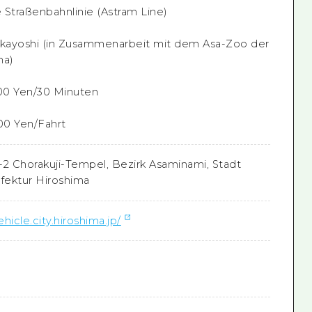
e Straßenbahnlinie (Astram Line)
akayoshi (in Zusammenarbeit mit dem Asa-Zoo der
ma)
100 Yen/30 Minuten
100 Yen/Fahrt
2-2 Chorakuji-Tempel, Bezirk Asaminami, Stadt
äfektur Hiroshima
hicle.city.hiroshima.jp/