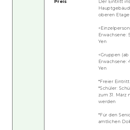
Preis
Der Eintritt i
Hauptgebäudes
oberen Etagen
<Einzelperso
Erwachsene: 5
Yen
<Gruppen (ab
Erwachsene: 4
Yen
*Freier Eintri
*Schüler: Schü
zum 31. März 
werden
*Für den Senio
amtlichen Dok