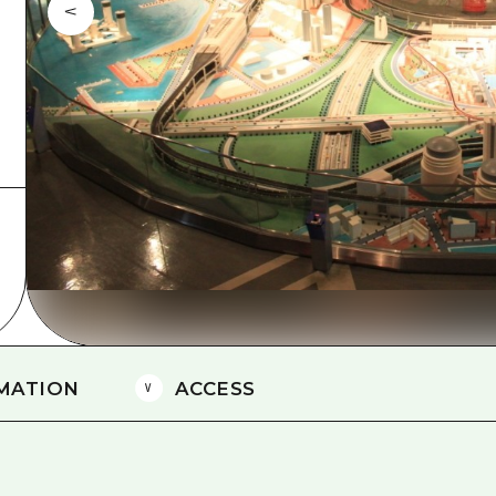
Östliches Yamaguchi
Ehime
Shimane
MATION
ACCESS