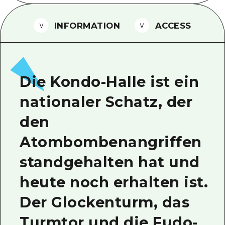
Ein freiwilliger Führer
INFORMATION
ACCESS
Videos von Hiroshima
FAQs
Foto-Download
Die Kondo-Halle ist ein
Transportinformationen bei Kata
nationaler Schatz, der
den
Atombombenangriffen
standgehalten hat und
heute noch erhalten ist.
Der Glockenturm, das
Turmtor und die Fudo-