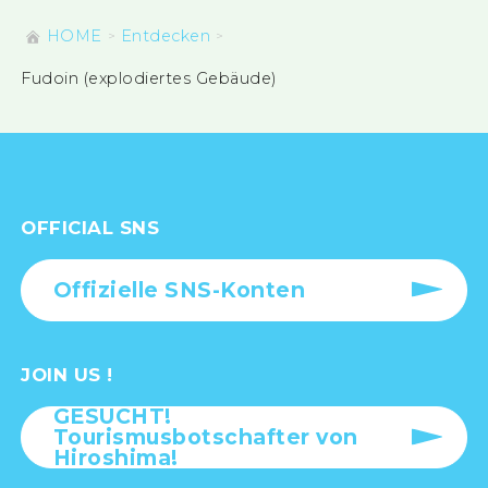
HOME
Entdecken
Fudoin (explodiertes Gebäude)
OFFICIAL SNS
Offizielle SNS-Konten
JOIN US !
GESUCHT!
Tourismusbotschafter von
Hiroshima!