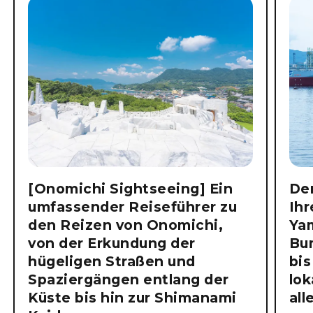
[Onomichi Sightseeing] Ein
Der
umfassender Reiseführer zu
Ihr
den Reizen von Onomichi,
Ya
von der Erkundung der
Bu
hügeligen Straßen und
bis
Spaziergängen entlang der
lok
Küste bis hin zur Shimanami
all