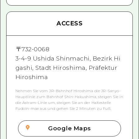
ACCESS
〒
732-0068
3-4-9 Ushida Shinmachi, Bezirk Hi
gashi, Stadt Hiroshima, Präfektur
Hiroshima
Nehmen Sie vom JR-Bahnhof Hiroshima die JR-Sanyo-
Hauptlinie zum Bahnhof Shin-Hakushima, steigen Sie in
die Astram-Linie um, steigen Sie an der Haltestelle
Fudoin-mae aus und gehen Sie 2 Minuten zu Fuß.
Google Maps