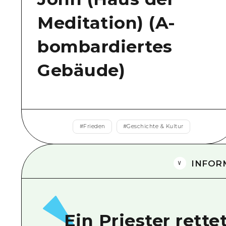
Meditation) (A-
bombardiertes
Gebäude)
#
Frieden
#
Geschichte & Kultur
INFOR
Ein Priester rett