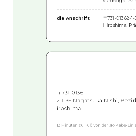
vorheriger A
die Anschrift
〒
731-0136
2-1
Hiroshima, Pr
〒
731-0136
2-1-36 Nagatsuka Nishi, Bezi
iroshima
12 Minuten zu Fuß von der JR-Kabe-Lini