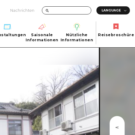
Nachrichten
nstaltungen
Saisonale
Nützliche
Reisebroschüre
hen
nstaltungen
Informationen
Informationen
Reisebroschüre
Saisonale
Nützliche
Informationen
Informationen
ma City
FAQs
ty
Foto-Download
Transportinformationen bei Katastrophen
ma
uchi