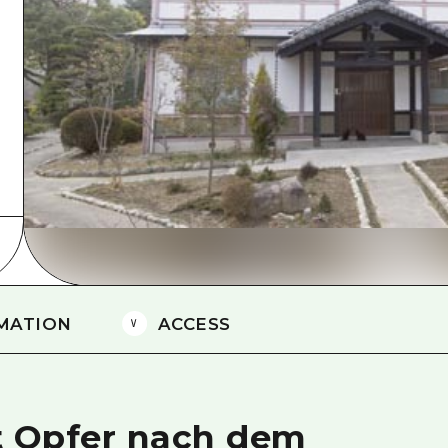
Östliches Yamaguchi
Ehime
Shimane
MATION
ACCESS
et Opfer nach dem