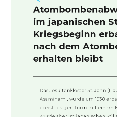
Atombombenabwur
im japanischen Sti
Kriegsbeginn erb
nach dem Atomb
erhalten bleibt
Das Jesuitenkloster St. John (Ha
Asaminami, wurde um 1938 erbau
dreistöckigen Turm mit einem K
wurde aber im japanischen Stil 