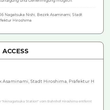
nkündigung und Genehmigung möglich.
-36 Nagatsuka Nishi, Bezirk Asaminami, Stadt
äfektur Hiroshima
ACCESS
rk Asaminami, Stadt Hiroshima, Präfektur H
e "Akinagatsuka Station" vom Bahnhof Hiroshima entfernt