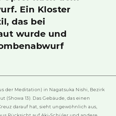
f. Ein Kloster
l, das bei
aut wurde und
ombenabwurf
us der Meditation) in Nagatsuka Nishi, Bezirk
t (Showa 13). Das Gebäude, das einen
reuz darauf hat, sieht ungewöhnlich aus,
aus Rücksicht auf Aki-Schüler und andere