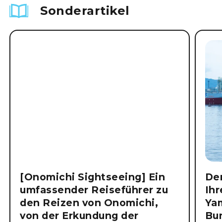
Sonderartikel
[Onomichi Sightseeing] Ein
Der
umfassender Reiseführer zu
Ihr
den Reizen von Onomichi,
Ya
von der Erkundung der
Bu