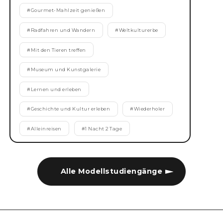
#
Gourmet-Mahlzeit genießen
#
Radfahren und Wandern
#
Weltkulturerbe
#
Mit den Tieren treffen
#
Museum und Kunstgalerie
#
Lernen und erleben
#
Geschichte und Kultur erleben
#
Wiederholer
#
Alleinreisen
#
1 Nacht 2 Tage
Alle Modellstudiengänge