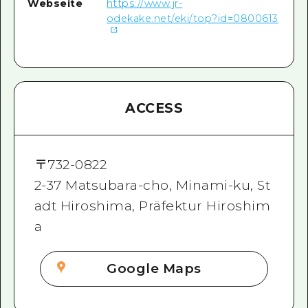
Webseite
https://www.jr-
odekake.net/eki/top?id=0800613
ACCESS
〒
732-0822
2-37 Matsubara-cho, Minami-ku, St
adt Hiroshima, Präfektur Hiroshim
a
Google Maps