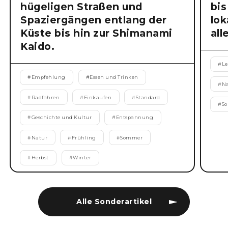
hügeligen Straßen und
bis
Spaziergängen entlang der
lok
Küste bis hin zur Shimanami
all
Kaido.
#
Le
#
Empfehlung
#
Essen und Trinken
#
N
#
Radfahren
#
Einkaufen
#
Standard
#
S
#
Geschichte und Kultur
#
Entspannung
#
Natur
#
Frühling
#
Sommer
#
Herbst
#
Winter
Alle Sonderartikel