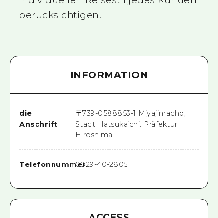
individuellen Reisestil jedes Kunden
berücksichtigen.
INFORMATION
die
〒
739-0588
853-1 Miyajimacho,
Anschrift
Stadt Hatsukaichi, Präfektur
Hiroshima
Telefonnummer
0829-40-2805
ACCESS