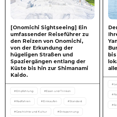
[Onomichi Sightseeing] Ein
Der
umfassender Reiseführer zu
Ihr
den Reizen von Onomichi,
Ya
von der Erkundung der
Bu
hügeligen Straßen und
bis
Spaziergängen entlang der
lok
Küste bis hin zur Shimanami
all
Kaido.
#
Le
#
Empfehlung
#
Essen und Trinken
#
N
#
Radfahren
#
Einkaufen
#
Standard
#
S
#
Geschichte und Kultur
#
Entspannung