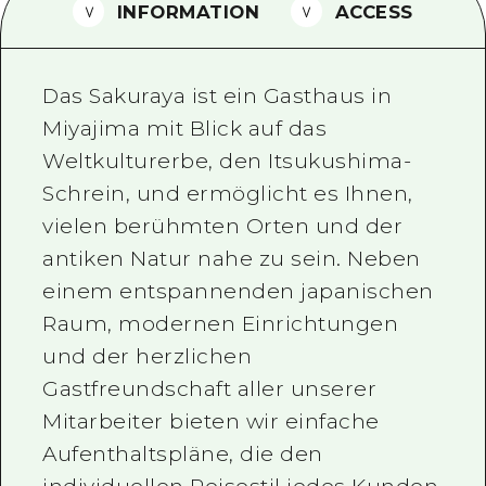
INFORMATION
ACCESS
Ein freiwilliger Führer
Videos von Hiroshima
Das Sakuraya ist ein Gasthaus in
FAQs
Miyajima mit Blick auf das
Weltkulturerbe, den Itsukushima-
Foto-Download
Schrein, und ermöglicht es Ihnen,
Transportinformationen bei Kata
vielen berühmten Orten und der
antiken Natur nahe zu sein. Neben
einem entspannenden japanischen
Raum, modernen Einrichtungen
und der herzlichen
Gastfreundschaft aller unserer
Mitarbeiter bieten wir einfache
Aufenthaltspläne, die den