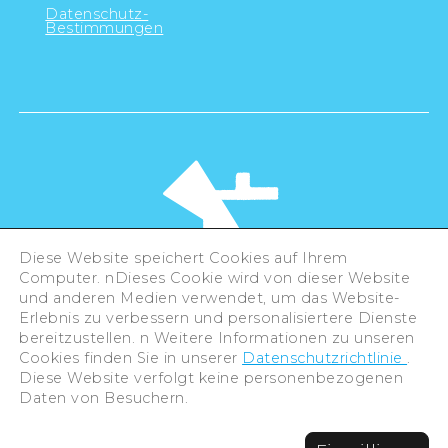
Datenschutz-
Bestimmungen
Diese Website speichert Cookies auf Ihrem
Computer. nDieses Cookie wird von dieser Website
und anderen Medien verwendet, um das Website-
Erlebnis zu verbessern und personalisiertere Dienste
©Hiroshima Tourism Association /
bereitzustellen. n Weitere Informationen zu unseren
Hiroshima Prefecture / Hiroshima City .
Cookies finden Sie in unserer
Datenschutzrichtlinie
.
All rights reserved
Diese Website verfolgt keine personenbezogenen
Daten von Besuchern.