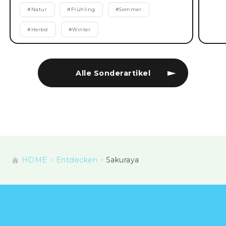
#
Natur
#
Frühling
#
Sommer
#
Herbst
#
Winter
Alle Sonderartikel
HOME
Entdecken
Sakuraya