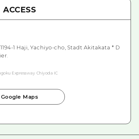
ACCESS
194-1 Haji, Yachiyo-cho, Stadt Akitakata * D
er.
goku Expressway Chiyoda IC
Google Maps