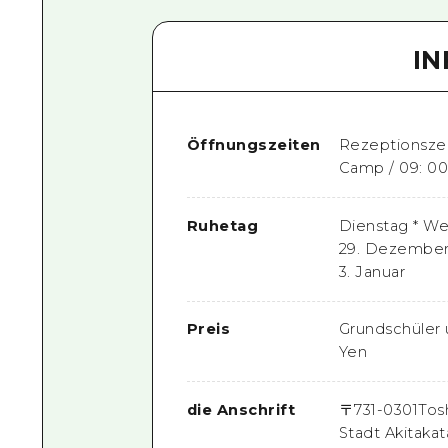
I
Öffnungszeiten
Rezeptionszeit
Camp / 09: 00
Ruhetag
Dienstag * Wen
29. Dezember,
3. Januar
Preis
Grundschüler 
Yen
die Anschrift
〒
731-0301
Tos
Stadt Akitakat