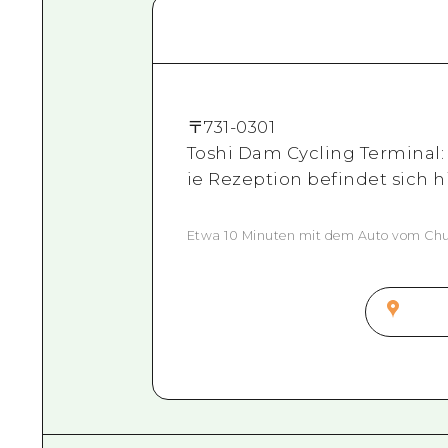
〒
731-0301
Toshi Dam Cycling Terminal: 1
ie Rezeption befindet sich hi
Etwa 10 Minuten mit dem Auto vom Chu