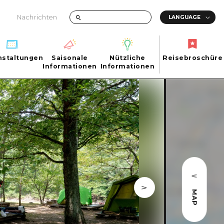
Nachrichten
nstaltungen
Saisonale
Nützliche
Reisebroschüre
hen
nstaltungen
Informationen
Informationen
Reisebroschüre
Saisonale
Nützliche
Informationen
Informationen
ma City
FAQs
ty
Foto-Download
Transportinformationen bei Katastrophen
MAP
ma
uchi