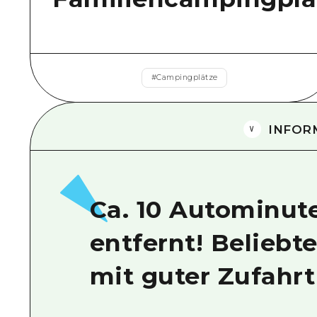
#
Campingplätze
INFOR
Ca. 10 Autominut
entfernt! Beliebt
mit guter Zufahrt