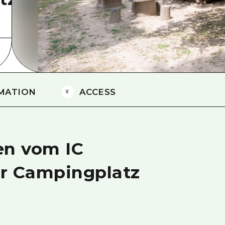
Östliches Yamaguchi
Ehime
Shimane
MATION
ACCESS
en vom IC
er Campingplatz