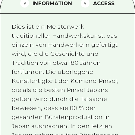
INFORMATION
ACCESS
Ein freiwilliger Führer
Videos von Hiroshima
Dies ist ein Meisterwerk
FAQs
traditioneller Handwerkskunst, das
einzeln von Handwerkern gefertigt
Foto-Download
wird, die die Geschichte und
Transportinformationen bei Kata
Tradition von etwa 180 Jahren
fortführen. Die überlegene
Kunstfertigkeit der Kumano-Pinsel,
die als die besten Pinsel Japans
gelten, wird durch die Tatsache
bewiesen, dass sie 80 % der
gesamten Bürstenproduktion in
Japan ausmachen. In den letzten