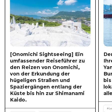
[Onomichi Sightseeing] Ein
Der
umfassender Reiseführer zu
Ihr
den Reizen von Onomichi,
Ya
von der Erkundung der
Bu
hügeligen Straßen und
bis
Spaziergängen entlang der
lok
Küste bis hin zur Shimanami
all
Kaido.
#
Le