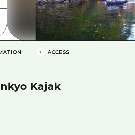
Östliches Yamaguchi
Ehime
Shimane
MATION
ACCESS
ankyo Kajak