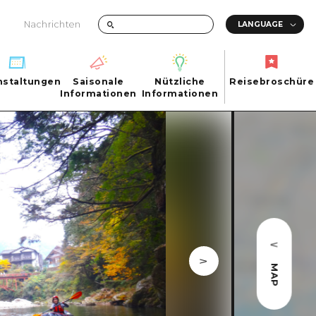
Nachrichten
nstaltungen
Saisonale
Nützliche
Reisebroschüre
hen
nstaltungen
Informationen
Informationen
Reisebroschüre
Saisonale
Nützliche
Informationen
Informationen
ma City
FAQs
ty
Foto-Download
Transportinformationen bei Katastrophen
MAP
ma
uchi