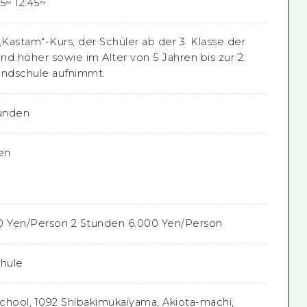
5~ 12:45~
„Kastam“-Kurs, der Schüler ab der 3. Klasse der
d höher sowie im Alter von 5 Jahren bis zur 2.
undschule aufnimmt.
tunden
nen
0 Yen/Person 2 Stunden 6.000 Yen/Person
chule
chool, 1092 Shibakimukaiyama, Akiota-machi,