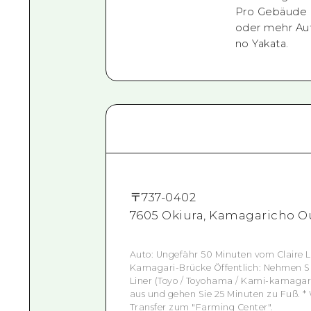
Pro Gebäude d
oder mehr Aut
no Yakata.
〒
737-0402
7605 Okiura, Kamagaricho Ou
Auto: Ungefähr 50 Minuten vom Claire L
Kamagari-Brücke Öffentlich: Nehmen Sie
Liner (Toyo / Toyohama / Kami-kamagari)
aus und gehen Sie 25 Minuten zu Fuß. *
Transfer zum "Farming Center".