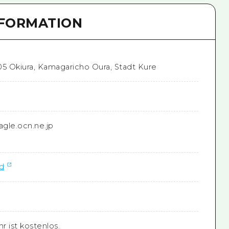
NFORMATION
05 Okiura, Kamagaricho Oura, Stadt Kure
le.ocn.ne.jp
nd
r ist kostenlos.