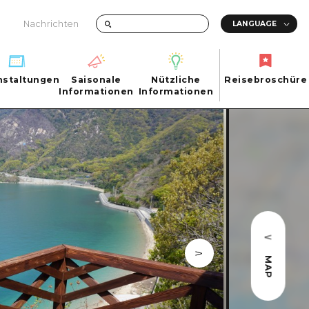
Nachrichten
nstaltungen
Saisonale
Nützliche
Reisebroschüre
hen
nstaltungen
Informationen
Informationen
Reisebroschüre
Saisonale
Nützliche
Informationen
Informationen
ma City
FAQs
ty
Foto-Download
Transportinformationen bei Katastrophen
MAP
ma
uchi