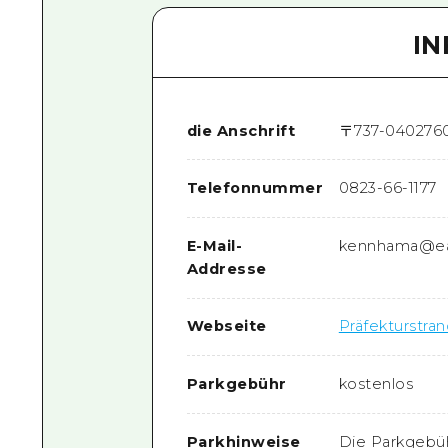
I
die Anschrift
〒
737-0402
76
Telefonnummer
0823-66-1177
E-Mail-
kennhama@eag
Addresse
Webseite
Präfekturstra
Parkgebühr
kostenlos
Parkhinweise
Die Parkgebüh