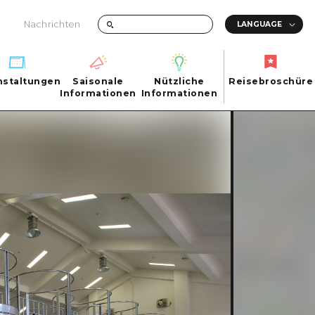
Nachrichten
nstaltungen
Saisonale
Nützliche
Reisebroschüre
hen
nstaltungen
Informationen
Informationen
Reisebroschüre
Saisonale
Nützliche
Informationen
Informationen
ma City
FAQs
ty
Foto-Download
Transportinformationen bei Katastrophen
ma
uchi