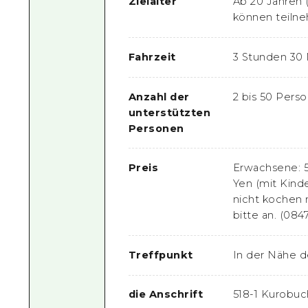
Zielalter
Ab 20 Jahren 
können teilneh
Fahrzeit
3 Stunden 30
Anzahl der
2 bis 50 Pers
unterstützten
Personen
Preis
Erwachsene: 5
Yen (mit Kinde
nicht kochen 
bitte an. (084
Treffpunkt
In der Nähe d
die Anschrift
518-1 Kurobuch