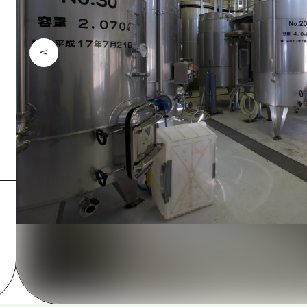
Östliches Yamaguchi
Ehime
Shimane