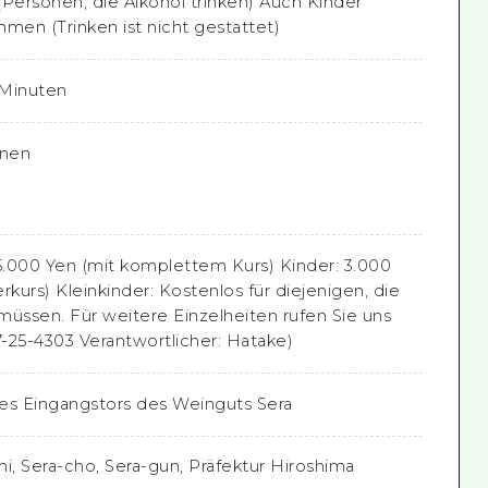
(Personen, die Alkohol trinken) Auch Kinder
men (Trinken ist nicht gestattet)
 Minuten
onen
.000 Yen (mit komplettem Kurs) Kinder: 3.000
rkurs) Kleinkinder: Kostenlos für diejenigen, die
müssen. Für weitere Einzelheiten rufen Sie uns
7-25-4303 Verantwortlicher: Hatake)
es Eingangstors des Weinguts Sera
i, Sera-cho, Sera-gun, Präfektur Hiroshima