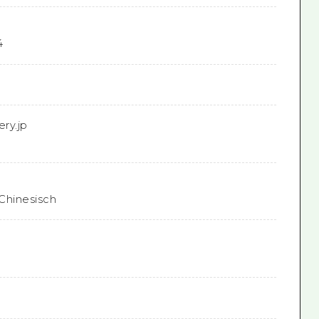
4
ry.jp
 Chinesisch