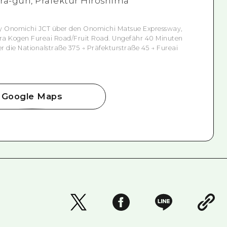
era-gun, Präfektur Hiroshima
 Onomichi JCT über den Onomichi Matsue Expressway,
Sera Kogen Fureai Road/Fruit Road. Ungefähr 40 Minuten
 die Nationalstraße 375 → Präfekturstraße 45 → Fureai
Google Maps