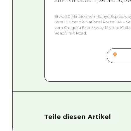
518-1 Kurobuchi, Sera-cho, S
Etwa 20 Minuten vom Sanyo Expressway
Sera IC über die National Route 184 → 
vom Chugoku Expressway Miyoshi IC über
Road/Fruit Road.
Teile diesen Artikel