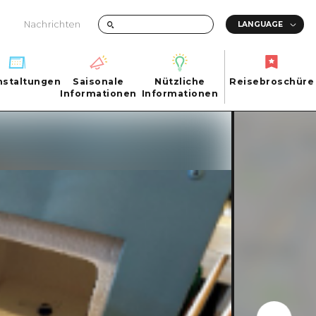
Nachrichten
nstaltungen
Saisonale
Nützliche
Reisebroschüre
hen
nstaltungen
Informationen
Informationen
Reisebroschüre
Saisonale
Nützliche
Informationen
Informationen
ma City
FAQs
ty
Foto-Download
Transportinformationen bei Katastrophen
ma
uchi