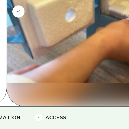
Östliches Yamaguchi
Ehime
Shimane
MATION
ACCESS