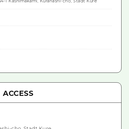
54-1 Kashimakami, Kurahashi-cho, Stadt Kure
ACCESS
shi-cho, Stadt Kure