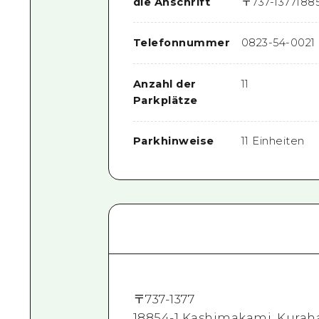
die Anschrift
〒
737-1377
188
Telefonnummer
0823-54-0021
Anzahl der
11
Parkplätze
Parkhinweise
11 Einheiten
〒
737-1377
18854-1 Kashimakami, Kuraha