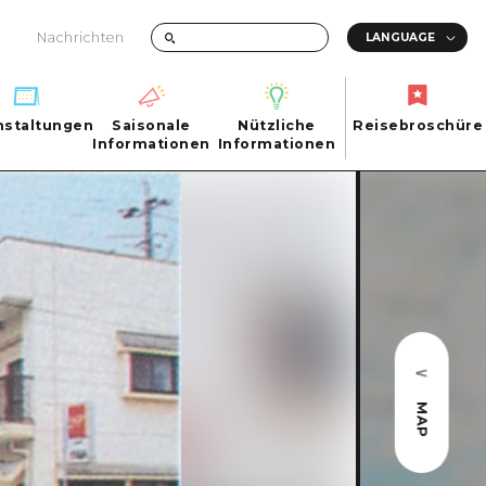
Nachrichten
nstaltungen
Saisonale
Nützliche
Reisebroschüre
hen
nstaltungen
Informationen
Informationen
Reisebroschüre
Saisonale
Nützliche
Informationen
Informationen
ma City
FAQs
ty
Foto-Download
Transportinformationen bei Katastrophen
MAP
ma
uchi