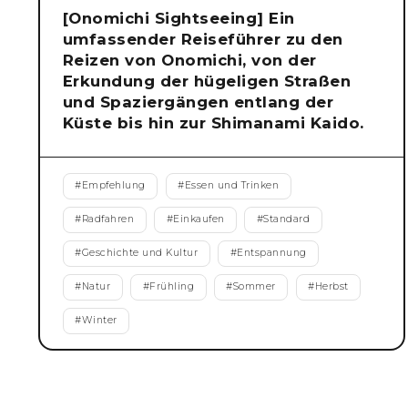
[Onomichi Sightseeing] Ein
umfassender Reiseführer zu den
Reizen von Onomichi, von der
Erkundung der hügeligen Straßen
und Spaziergängen entlang der
Küste bis hin zur Shimanami Kaido.
#
Empfehlung
#
Essen und Trinken
#
Radfahren
#
Einkaufen
#
Standard
#
Geschichte und Kultur
#
Entspannung
#
Natur
#
Frühling
#
Sommer
#
Herbst
#
Winter