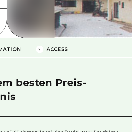
Östliches Yamaguchi
Ehime
Shimane
MATION
ACCESS
em besten Preis-
nis