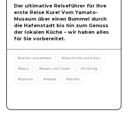
Der ultimative Reiseführer für Ihre
erste Reise Kure! Vom Yamato-
Museum über einen Bummel durch
die Hafenstadt bis hin zum Genuss
der lokalen Küche – wir haben alles
für Sie vorbereitet.
#
Lernen und erleben
#
Geschichte und Kultur
#
Natur
#
Essen und Trinken
#
Frühling
#
Sommer
#
Herbst
#
Winter