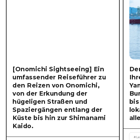
[Onomichi Sightseeing] Ein
Der
umfassender Reiseführer zu
Ihr
den Reizen von Onomichi,
Ya
von der Erkundung der
Bu
hügeligen Straßen und
bis
Spaziergängen entlang der
lok
Küste bis hin zur Shimanami
all
Kaido.
#
Le