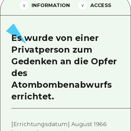
INFORMATION
ACCESS
Ein freiwilliger Führer
Videos von Hiroshima
FAQs
Es wurde von einer
Foto-Download
Privatperson zum
Transportinformationen bei Kata
Gedenken an die Opfer
des
Atombombenabwurfs
errichtet.
[Errichtungsdatum] August 1966