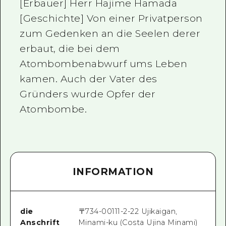
[Erbauer] Herr Hajime Hamada
[Geschichte] Von einer Privatperson
zum Gedenken an die Seelen derer
erbaut, die bei dem
Atombombenabwurf ums Leben
kamen. Auch der Vater des
Gründers wurde Opfer der
Atombombe.
INFORMATION
die
〒
734-0011
1-2-22 Ujikaigan,
Anschrift
Minami-ku (Costa Ujina Minami)