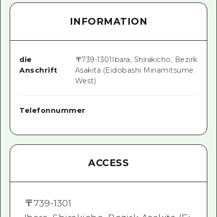
INFORMATION
die
〒
739-1301
Ibara, Shirakicho, Bezirk
Anschrift
Asakita (Eidobashi Minamitsume
West)
Telefonnummer
-
ACCESS
〒
739-1301