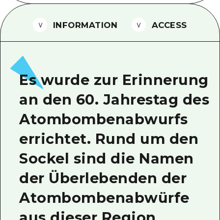
Ein freiwilliger Führer
INFORMATION
ACCESS
Videos von Hiroshima
FAQs
Foto-Download
Es wurde zur Erinnerung
Transportinformationen bei Kata
an den 60. Jahrestag des
Atombombenabwurfs
errichtet. Rund um den
Sockel sind die Namen
der Überlebenden der
Atombombenabwürfe
aus dieser Region