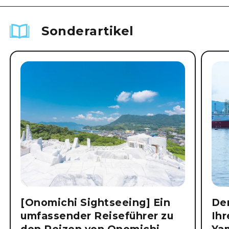
Sonderartikel
[Onomichi Sightseeing] Ein
Der
umfassender Reiseführer zu
Ihr