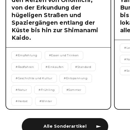
den Reizen von Onomichi,
Ya
von der Erkundung der
Bu
hügeligen Straßen und
bis
Spaziergängen entlang der
lok
Küste bis hin zur Shimanami
all
Kaido.
#
Le
#
Empfehlung
#
Essen und Trinken
#
N
#
Radfahren
#
Einkaufen
#
Standard
#
S
#
Geschichte und Kultur
#
Entspannung
#
Natur
#
Frühling
#
Sommer
#
Herbst
#
Winter
Alle Sonderartikel