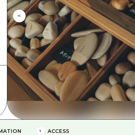
Östliches Yamaguchi
Ehime
Shimane
MATION
ACCESS