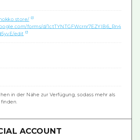
amokko.store/
.google.com/forms/d/1ctTYNTGFWcrnr7EZYIB6_Rn4
d5yvE/edit
ehen in der Nähe zur Verfügung, sodass mehr als
 finden.
CIAL ACCOUNT