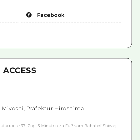
Facebook
ACCESS
 Miyoshi, Präfektur Hiroshima
fekturroute 37. Zug: 3 Minuten zu Fuß vom Bahnhof Shiwaji