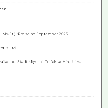
onen
kl. MwSt.) *Preise ab September 2025
orks Ltd.
waikecho, Stadt Miyoshi, Präfektur Hiroshima
p