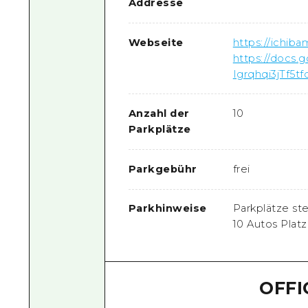
Addresse
Webseite
https://ichib
https://docs
Igrqhqi3jTf5tf
Anzahl der
10
Parkplätze
Parkgebühr
frei
Parkhinweise
Parkplätze st
10 Autos Platz
OFFI