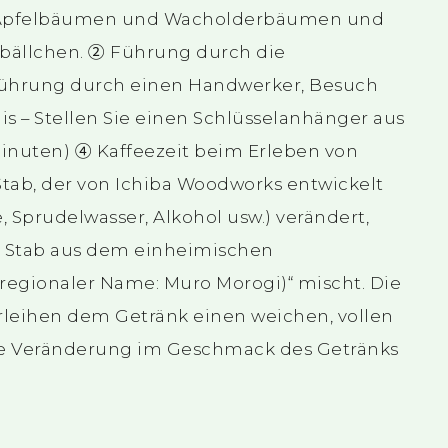
, Apfelbäumen und Wacholderbäumen und
bällchen. ② Führung durch die
kführung durch einen Handwerker, Besuch
s – Stellen Sie einen Schlüsselanhänger aus
Minuten) ④ Kaffeezeit beim Erleben von
Stab, der von Ichiba Woodworks entwickelt
 Sprudelwasser, Alkohol usw.) verändert,
m Stab aus dem einheimischen
egionaler Name: Muro Morogi)“ mischt. Die
rleihen dem Getränk einen weichen, vollen
e Veränderung im Geschmack des Getränks