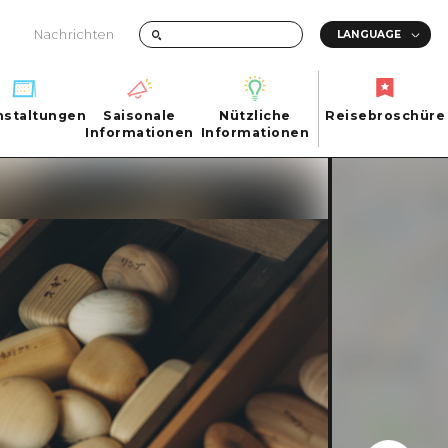
Nachrichten
nstaltungen
Saisonale
Nützliche
Reisebroschüre
hen
nstaltungen
Informationen
Informationen
Reisebroschüre
Saisonale
Nützliche
Informationen
Informationen
ma City
FAQs
ty
Foto-Download
Transportinformationen bei Katastrophen
ma
uchi