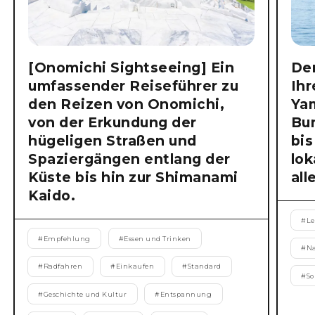
[Onomichi Sightseeing] Ein
Der
umfassender Reiseführer zu
Ihr
den Reizen von Onomichi,
Ya
von der Erkundung der
Bu
hügeligen Straßen und
bis
Spaziergängen entlang der
lok
Küste bis hin zur Shimanami
all
Kaido.
#
Le
#
Empfehlung
#
Essen und Trinken
#
N
#
Radfahren
#
Einkaufen
#
Standard
#
S
#
Geschichte und Kultur
#
Entspannung