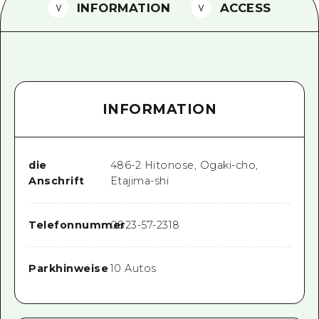
INFORMATION
ACCESS
Ein freiwilliger Führer
Videos von Hiroshima
FAQs
INFORMATION
Foto-Download
Transportinformationen bei Kata
die
486-2 Hitonose, Ogaki-cho,
Anschrift
Etajima-shi
Telefonnummer
0823-57-2318
Parkhinweise
10 Autos