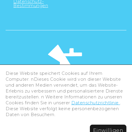
Datenschutz-
Bestimmungen
Diese Website speichert Cookies auf Ihrem
Computer. nDieses Cookie wird von dieser Website
und anderen Medien verwendet, um das Website-
Erlebnis zu verbessern und personalisiertere Dienste
©Hiroshima Tourism Association /
bereitzustellen. n Weitere Informationen zu unseren
Hiroshima Prefecture / Hiroshima City .
All rights reserved
Cookies finden Sie in unserer
Datenschutzrichtlinie
.
Diese Website verfolgt keine personenbezogenen
Daten von Besuchern.
Einwilligen