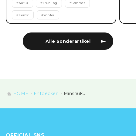
#
Natur
#
Frühling
#
Sommer
#
Herbst
#
Winter
Alle Sonderartikel
HOME
Entdecken
Minshuku
OFFICIAL SNS