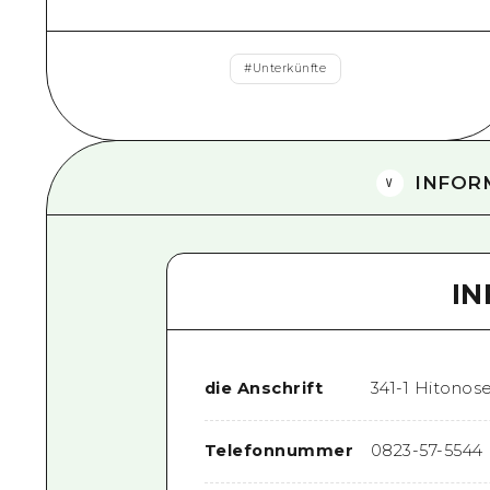
#
Unterkünfte
INFOR
I
die Anschrift
341-1 Hitonose
Telefonnummer
0823-57-5544