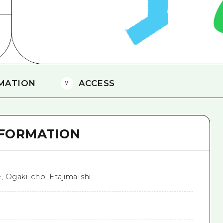
Östliches Yamaguchi
Ehime
Shimane
MATION
ACCESS
NFORMATION
, Ogaki-cho, Etajima-shi