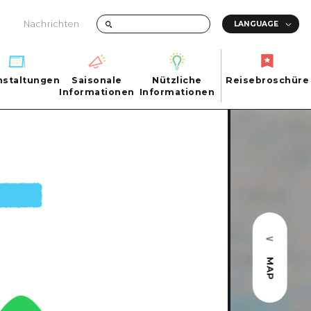
Nachrichten
nstaltungen
Saisonale
Nützliche
Reisebroschüre
hen
nstaltungen
Informationen
Informationen
Reisebroschüre
Saisonale
Nützliche
Informationen
Informationen
ma City
FAQs
ty
Foto-Download
Transportinformationen bei Katastrophen
MAP
ma
uchi