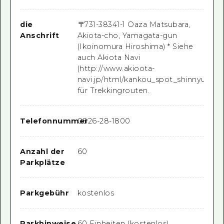
die
〒
731-3834
1-1 Oaza Matsubara,
Anschrift
Akiota-cho, Yamagata-gun
(Ikoinomura Hiroshima) * Siehe
auch Akiota Navi
(http://www.akioota-
navi.jp/html/kankou_spot_shinnyuzan.
für Trekkingrouten.
Telefonnummer
0826-28-1800
Anzahl der
60
Parkplätze
Parkgebühr
kostenlos
Parkhinweise
60 Einheiten (kostenlos)