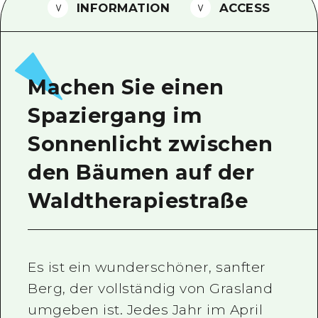
INFORMATION
ACCESS
Ein freiwilliger Führer
Videos von Hiroshima
FAQs
Machen Sie einen
Foto-Download
Spaziergang im
Transportinformationen bei Kata
Sonnenlicht zwischen
den Bäumen auf der
Waldtherapiestraße
Es ist ein wunderschöner, sanfter
Berg, der vollständig von Grasland
umgeben ist. Jedes Jahr im April