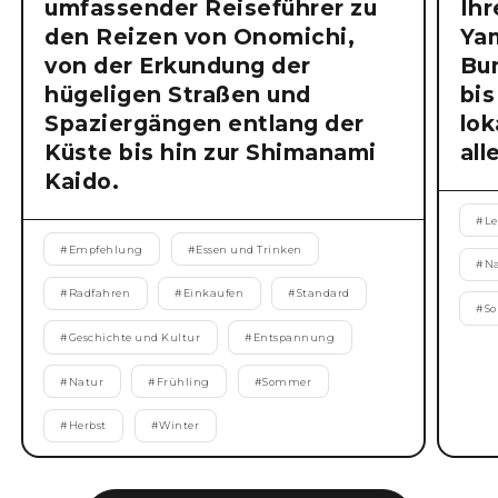
umfassender Reiseführer zu
Ihr
den Reizen von Onomichi,
Ya
von der Erkundung der
Bu
hügeligen Straßen und
bis
Spaziergängen entlang der
lok
Küste bis hin zur Shimanami
all
Kaido.
#
Le
#
Empfehlung
#
Essen und Trinken
#
N
#
Radfahren
#
Einkaufen
#
Standard
#
S
#
Geschichte und Kultur
#
Entspannung
#
Natur
#
Frühling
#
Sommer
#
Herbst
#
Winter