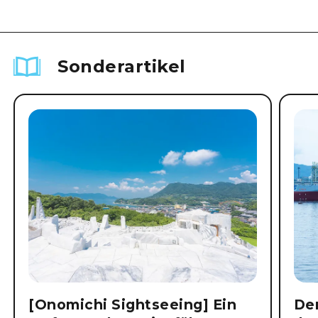
Sonderartikel
[Onomichi Sightseeing] Ein
Der