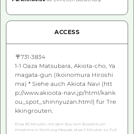
ACCESS
〒
731-3834
1-1 Oaza Matsubara, Akiota-cho, Ya
magata-gun (Ikoinomura Hiroshi
ma) * Siehe auch Akiota Navi (htt
p://www.akioota-navi.jp/html/kank
ou_spot_shinnyuzan.html) für Tre
kkingrouten.
Etwa 90 Minuten mit dem Bus vom Buszentrum
Hiroshima in Richtung Masuda, etwa 5 Minuten zu Fuß