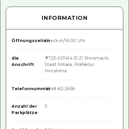
INFORMATION
Öffnungszeiten
Check-in/16:00 Uhr
die
〒
723-0014
14.01.21 Shiromachi,
Anschrift
Stadt Mihara, Präfektur
Hiroshima
Telefonnummer
0848-62-2656
Anzahl der
5
Parkplätze