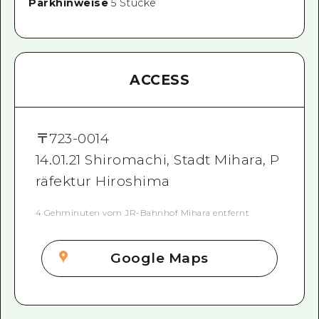
Parkhinweise
5 Stücke
ACCESS
〒
723-0014
14.01.21 Shiromachi, Stadt Mihara, P
räfektur Hiroshima
4 Gehminuten vom JR-Bahnhof Mihara entfernt
Google Maps