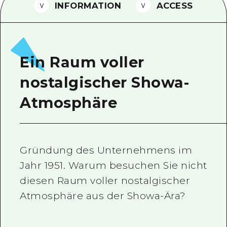
INFORMATION
ACCESS
Ein freiwilliger Führer
Videos von Hiroshima
FAQs
Ein Raum voller
Foto-Download
nostalgischer Showa-
Transportinformationen bei Kata
Atmosphäre
Gründung des Unternehmens im
Jahr 1951. Warum besuchen Sie nicht
diesen Raum voller nostalgischer
Atmosphäre aus der Showa-Ära?