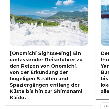
[Onomichi Sightseeing] Ein
Der
umfassender Reiseführer zu
Ihr
den Reizen von Onomichi,
Ya
von der Erkundung der
Bu
hügeligen Straßen und
bis
Spaziergängen entlang der
lok
Küste bis hin zur Shimanami
all
Kaido.
#
Le