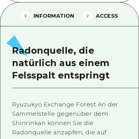
Ein freiwilliger Führer
INFORMATION
ACCESS
Videos von Hiroshima
FAQs
Foto-Download
Radonquelle, die
Transportinformationen bei Kata
natürlich aus einem
Felsspalt entspringt
Ryuzukyo Exchange Forest An der
Sammelstelle gegenüber dem
Shinrinkan können Sie die
Radonquelle anzapfen, die auf