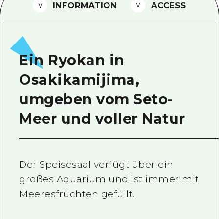
INFORMATION
ACCESS
Ein freiwilliger Führer
Videos von Hiroshima
FAQs
Ein Ryokan in
Foto-Download
Osakikamijima,
Transportinformationen bei Kata
umgeben vom Seto-
Meer und voller Natur
Der Speisesaal verfügt über ein
großes Aquarium und ist immer mit
Meeresfrüchten gefüllt.