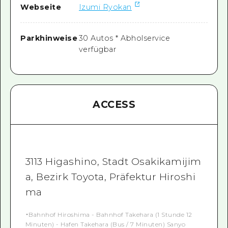
Webseite
Izumi Ryokan
Parkhinweise
30 Autos * Abholservice
verfügbar
ACCESS
3113 Higashino, Stadt Osakikamijim
a, Bezirk Toyota, Präfektur Hiroshi
ma
・Bahnhof Hiroshima - Bahnhof Takehara (1 Stunde 12
Minuten) - Hafen Takehara (Bus / 7 Minuten) Sanyo