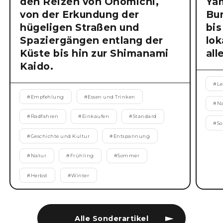
den Reizen von Onomichi,
Ya
von der Erkundung der
Bu
hügeligen Straßen und
bis
Spaziergängen entlang der
lok
Küste bis hin zur Shimanami
all
Kaido.
#
Le
#
Empfehlung
#
Essen und Trinken
#
N
#
Radfahren
#
Einkaufen
#
Standard
#
S
#
Geschichte und Kultur
#
Entspannung
#
Natur
#
Frühling
#
Sommer
#
Herbst
#
Winter
Alle Sonderartikel