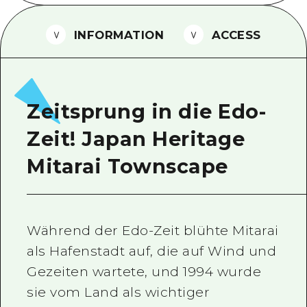
Ein freiwilliger Führer
INFORMATION
ACCESS
Videos von Hiroshima
FAQs
Foto-Download
Zeitsprung in die Edo-
Transportinformationen bei Kata
Zeit! Japan Heritage
Mitarai Townscape
Während der Edo-Zeit blühte Mitarai
als Hafenstadt auf, die auf Wind und
Gezeiten wartete, und 1994 wurde
sie vom Land als wichtiger