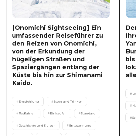
[Onomichi Sightseeing] Ein
Der
umfassender Reiseführer zu
Ihr
den Reizen von Onomichi,
Ya
von der Erkundung der
Bu
hügeligen Straßen und
bis
Spaziergängen entlang der
lok
Küste bis hin zur Shimanami
all
Kaido.
#
Le
#
Empfehlung
#
Essen und Trinken
#
N
#
Radfahren
#
Einkaufen
#
Standard
#
S
#
Geschichte und Kultur
#
Entspannung