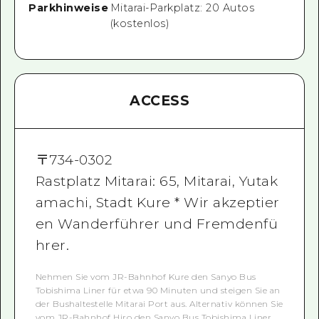
Parkhinweise
Mitarai-Parkplatz: 20 Autos
(kostenlos)
ACCESS
〒
734-0302
Rastplatz Mitarai: 65, Mitarai, Yutak
amachi, Stadt Kure * Wir akzeptier
en Wanderführer und Fremdenfü
hrer.
Nehmen Sie vom JR-Bahnhof Kure den Sanyo Bus
Tobishima Liner für etwa 90 Minuten und steigen Sie an
der Bushaltestelle Mitarai Port aus. Alternativ können Sie
vom JR-Bahnhof Hiro den Sanyo Bus Tobishima Liner