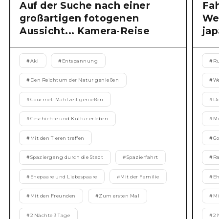
Auf der Suche nach einer
Fa
großartigen fotogenen
We
Aussicht... Kamera-Reise
jap
#
Aki
#
Entspannung
#
Ru
#
Den Reichtum der Natur genießen
#
We
#
Gourmet-Mahlzeit genießen
#
De
#
Geschichte und Kultur erleben
#
Mu
#
Mit den Tieren treffen
#
Go
#
Spaziergang durch die Stadt
#
Spazierfahrt
#
Ra
#
Ehepaare und Liebespaare
#
Mit der Familie
#
Eh
#
Mit den Freunden
#
Zum ersten Mal
#
Mi
#
2 Nächte 3 Tage
#
2 