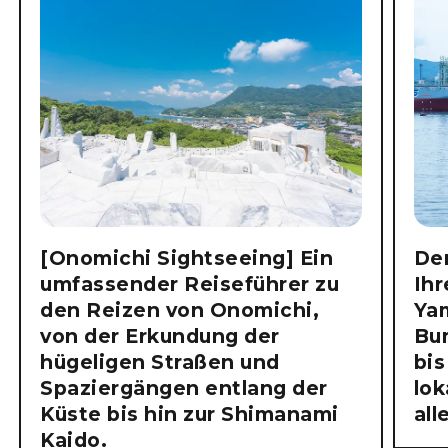
[Onomichi Sightseeing] Ein
Der
umfassender Reiseführer zu
Ihr
den Reizen von Onomichi,
Ya
von der Erkundung der
Bu
hügeligen Straßen und
bis
Spaziergängen entlang der
lok
Küste bis hin zur Shimanami
all
Kaido.