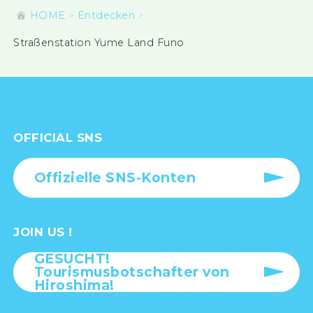
HOME
Entdecken
Straßenstation Yume Land Funo
OFFICIAL SNS
Offizielle SNS-Konten
JOIN US !
GESUCHT!
Tourismusbotschafter von
Hiroshima!