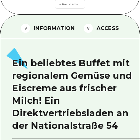
#
Raststätten
Ein freiwilliger Führer
Videos von Hiroshima
INFORMATION
ACCESS
FAQs
Foto-Download
Transportinformationen bei Kata
Ein beliebtes Buffet mit
regionalem Gemüse und
Eiscreme aus frischer
Milch! Ein
Direktvertriebsladen an
der Nationalstraße 54