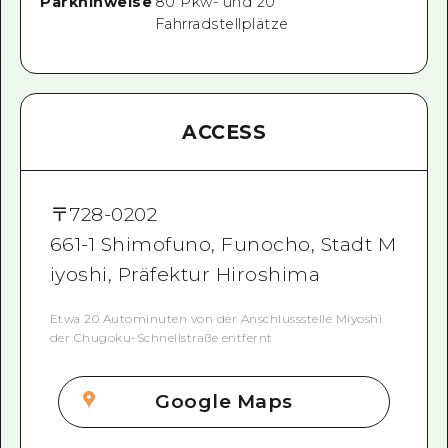
Parkhinweise
80 Pkw- und 20
Fahrradstellplätze
ACCESS
〒
728-0202
661-1 Shimofuno, Funocho, Stadt M
iyoshi, Präfektur Hiroshima
Etwa 20 Autominuten von der Anschlussstelle Miyoshi
der Chugoku-Schnellstraße entfernt
Google Maps