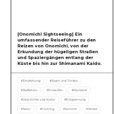
[Onomichi Sightseeing] Ein
umfassender Reiseführer zu den
Reizen von Onomichi, von der
Erkundung der hügeligen Straßen
und Spaziergängen entlang der
Küste bis hin zur Shimanami Kaido.
#
Empfehlung
#
Essen und Trinken
#
Radfahren
#
Einkaufen
#
Standard
#
Geschichte und Kultur
#
Entspannung
#
Natur
#
Frühling
#
Sommer
#
Herbst