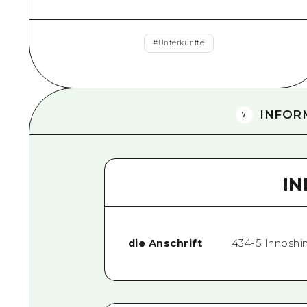
#
Unterkünfte
INFOR
I
die Anschrift
434-5 Innosh