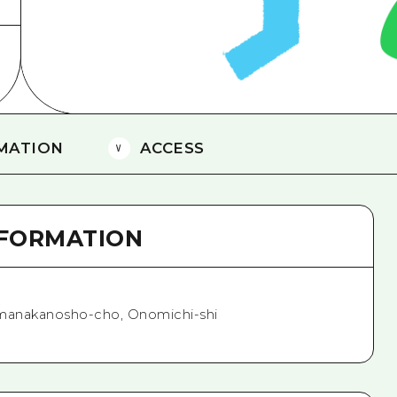
Östliches Yamaguchi
Ehime
Shimane
MATION
ACCESS
NFORMATION
imanakanosho-cho, Onomichi-shi