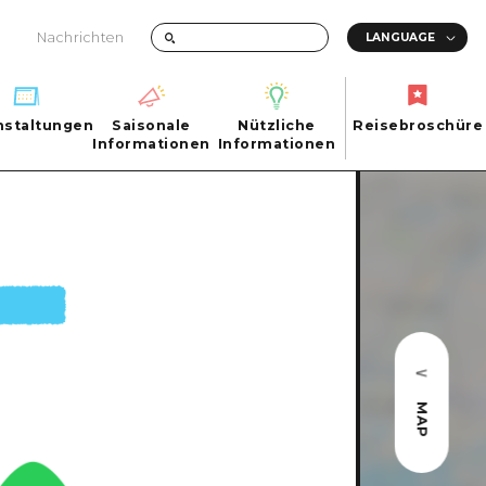
Nachrichten
nstaltungen
Saisonale
Nützliche
Reisebroschüre
hen
nstaltungen
Informationen
Informationen
Reisebroschüre
Saisonale
Nützliche
Informationen
Informationen
ma City
FAQs
ty
Foto-Download
Transportinformationen bei Katastrophen
MAP
ma
uchi