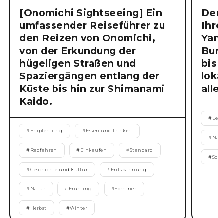
[Onomichi Sightseeing] Ein
Der
umfassender Reiseführer zu
Ihr
den Reizen von Onomichi,
Ya
von der Erkundung der
Bu
hügeligen Straßen und
bis
Spaziergängen entlang der
lok
Küste bis hin zur Shimanami
all
Kaido.
#
Le
#
Empfehlung
#
Essen und Trinken
#
N
#
Radfahren
#
Einkaufen
#
Standard
#
S
#
Geschichte und Kultur
#
Entspannung
#
Natur
#
Frühling
#
Sommer
#
Herbst
#
Winter