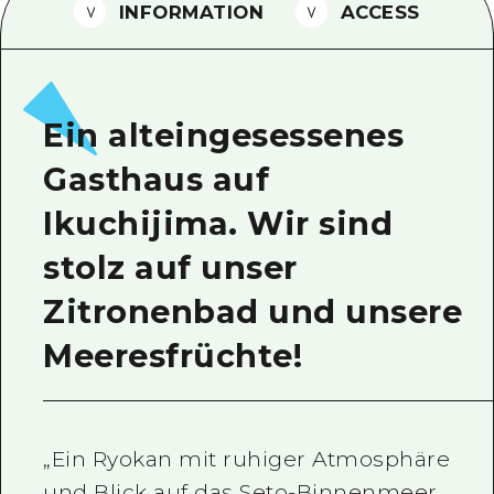
INFORMATION
ACCESS
Ein freiwilliger Führer
Videos von Hiroshima
FAQs
Ein alteingesessenes
Foto-Download
Gasthaus auf
Transportinformationen bei Kata
Ikuchijima. Wir sind
stolz auf unser
Zitronenbad und unsere
Meeresfrüchte!
„Ein Ryokan mit ruhiger Atmosphäre
und Blick auf das Seto-Binnenmeer.