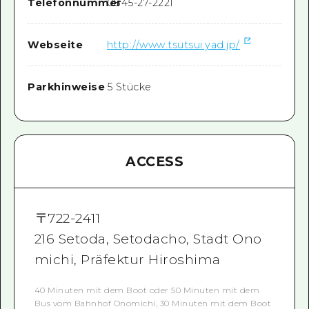
Telefonnummer
0845-27-2221
Webseite
http://www.tsutsui.yad.jp/
Parkhinweise
5 Stücke
ACCESS
〒
722-2411
216 Setoda, Setodacho, Stadt Ono
michi, Präfektur Hiroshima
40 Minuten mit dem Boot oder 50 Minuten mit dem
Bus vom Bahnhof Onomichi, 30 Minuten mit dem Boot